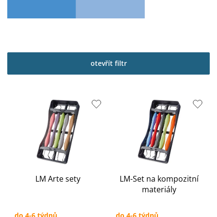
otevřít filtr
V
ý
p
i
s
p
r
o
LM Arte sety
LM-Set na kompozitní
d
materiály
u
k
t
do 4-6 týdnů
do 4-6 týdnů