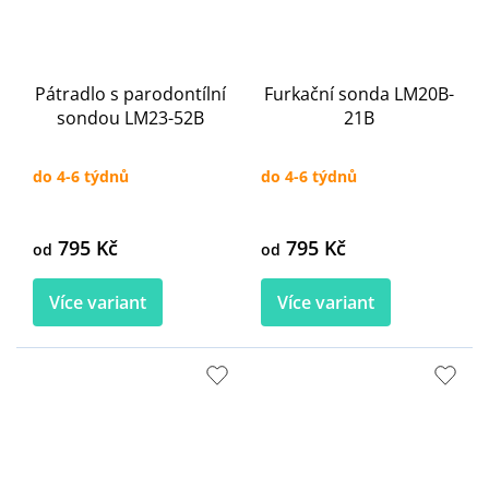
Pátradlo s parodontílní
Furkační sonda LM20B-
sondou LM23-52B
21B
do 4-6 týdnů
do 4-6 týdnů
795 Kč
795 Kč
od
od
Více variant
Více variant