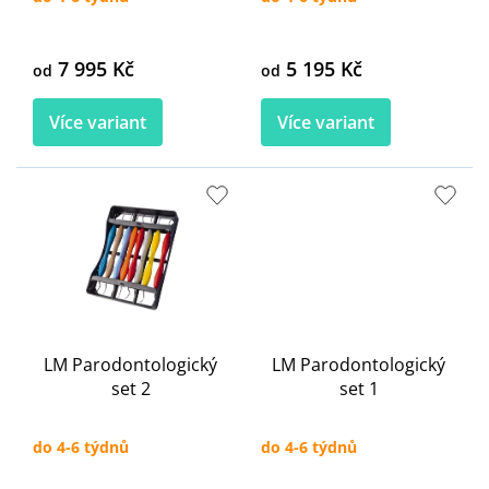
ů
7 995 Kč
5 195 Kč
od
od
Více variant
Více variant
LM Parodontologický
LM Parodontologický
set 2
set 1
do 4-6 týdnů
do 4-6 týdnů