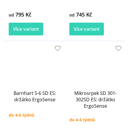
795 Kč
745 Kč
od
od
Více variant
Více variant
Barnhart 5-6 SD ES:
Mikrosrpek SD 301-
držátko ErgoSense
302SD ES: držátko
ErgoSense
do 4-6 týdnů
do 4-6 týdnů