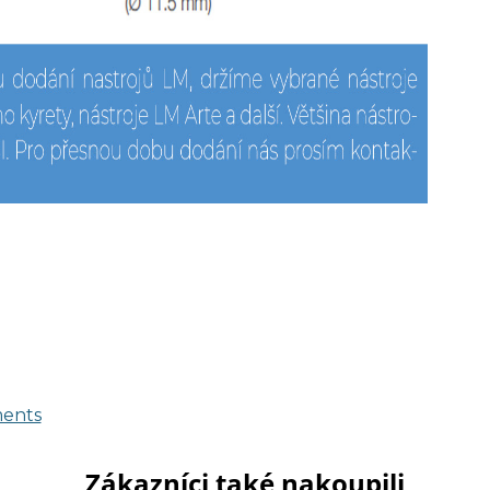
ments
Zákazníci také nakoupili