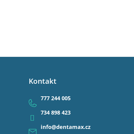
Kontakt
777 244 005
734 898 423
info
@
dentamax.cz