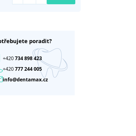
otřebujete poradit?
+420
734 898 423
+420
777 244 005
info@dentamax.cz