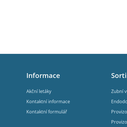
Z
á
p
Informace
Sort
a
t
í
Akční letáky
Zubní 
Kontaktní informace
Endodo
Kontaktní formulář
Provizo
Provizo