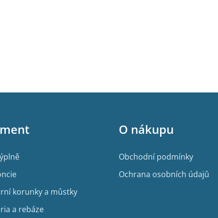
iment
O nákupu
výplně
Obchodní podmínky
ncie
Ochrana osobních údajů
rní korunky a můstky
ria a rebáze