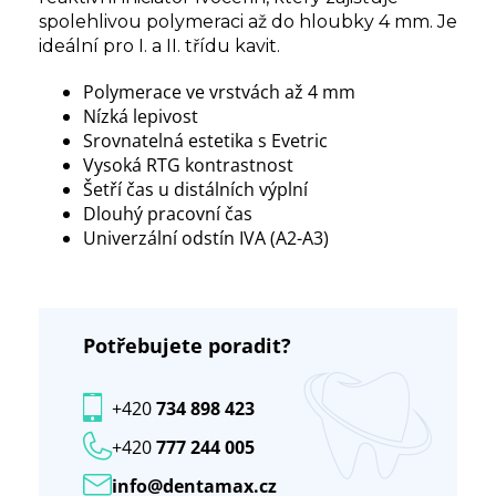
spolehlivou polymeraci až do hloubky 4 mm. Je
ideální pro I. a II. třídu kavit.
Polymerace ve vrstvách až 4 mm
Nízká lepivost
Srovnatelná estetika s Evetric
Vysoká RTG kontrastnost
Šetří čas u distálních výplní
Dlouhý pracovní čas
Univerzální odstín IVA (A2-A3)
Potřebujete poradit?
+420
734 898 423
+420
777 244 005
info@dentamax.cz