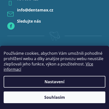
Profylaxe
info
@
dentamax.cz
Sledujte nás
Používáme cookies, abychom Vám umožnili pohodlné
prohlížení webu a díky analýze provozu webu neustále
zlepšovali jeho funkce, výkon a použitelnost.
Více
informací
Nastavení
Vytvořil Shoptet
Souhlasím
Copyright 2026
DentaMax.cz
. Všechna práva vyhrazena.