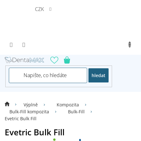
Přejít
CZK
na
obsah
hledat
Výplně
Kompozita
Bulk-Fill kompozita
Bulk-Fill
Evetric Bulk Fill
Evetric Bulk Fill