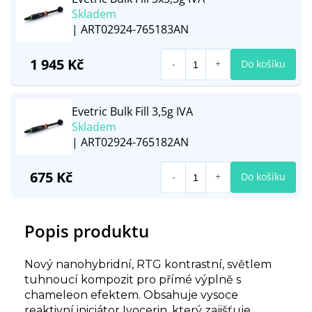
Skladem
| ART02924-765183AN
1 945 Kč
Do košíku
Evetric Bulk Fill 3,5g IVA
Skladem
| ART02924-765182AN
675 Kč
Do košíku
Popis produktu
Nový nanohybridní, RTG kontrastní, světlem
tuhnoucí kompozit pro přímé výplně s
chameleon efektem. Obsahuje vysoce
reaktivní iniciátor Ivocerin, který zajišťuje