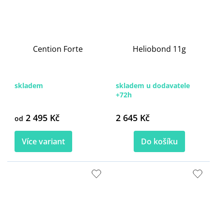
Cention Forte
Heliobond 11g
skladem
skladem u dodavatele
+72h
2 495 Kč
2 645 Kč
od
Více variant
Do košíku