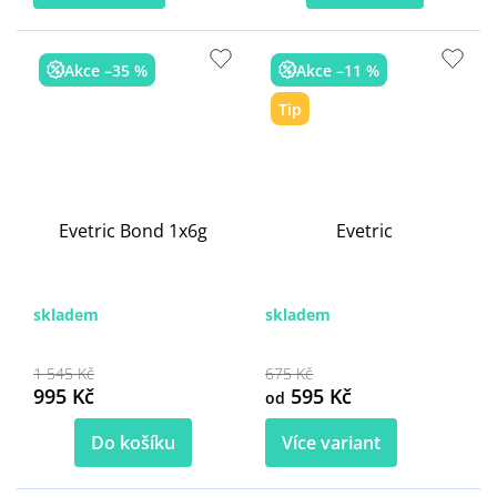
Akce –35 %
Akce –11 %
Tip
Evetric Bond 1x6g
Evetric
skladem
skladem
1 545 Kč
675 Kč
995 Kč
595 Kč
od
Do košíku
Více variant