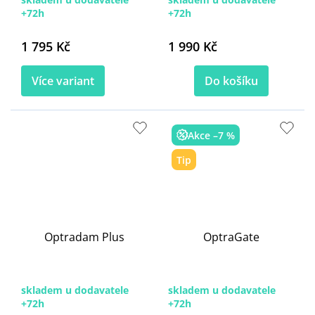
+72h
+72h
1 795 Kč
1 990 Kč
Více variant
Do košíku
Akce –7 %
Tip
Optradam Plus
OptraGate
skladem u dodavatele
skladem u dodavatele
+72h
+72h