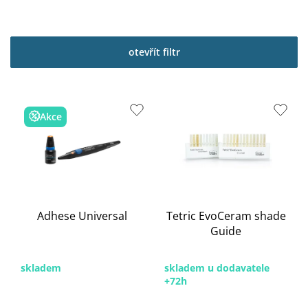
otevřít filtr
V
ý
Akce
p
i
s
p
r
o
Adhese Universal
Tetric EvoCeram shade
d
Guide
u
k
t
skladem
skladem u dodavatele
ů
+72h