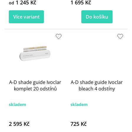
1 245 Kč
1 695 Kč
od
Více variant
Do košíku
A-D shade guide Ivoclar
A-D shade guide Ivoclar
komplet 20 odstínů
bleach 4 odstíny
skladem
skladem
2 595 Kč
725 Kč