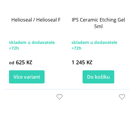
Helioseal / Helioseal F
IPS Ceramic Etching Gel
5ml
skladem u dodavatele
skladem u dodavatele
+72h
+72h
625 Kč
1 245 Kč
od
Více variant
Do košíku