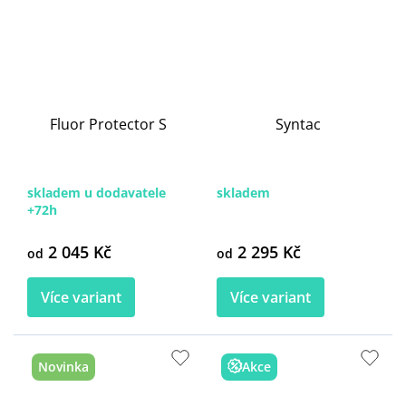
Fluor Protector S
Syntac
skladem u dodavatele
skladem
+72h
2 045 Kč
2 295 Kč
od
od
Více variant
Více variant
Novinka
Akce