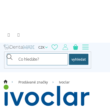
Přejít
na
obsah
CZK
vyhledat
Prodávané značky
Ivoclar