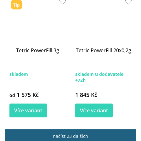
Tip
Tetric PowerFill 3g
Tetric PowerFill 20x0,2g
skladem
skladem u dodavatele
+72h
1 575 Kč
1 845 Kč
od
Více variant
Více variant
načíst 23 dalších