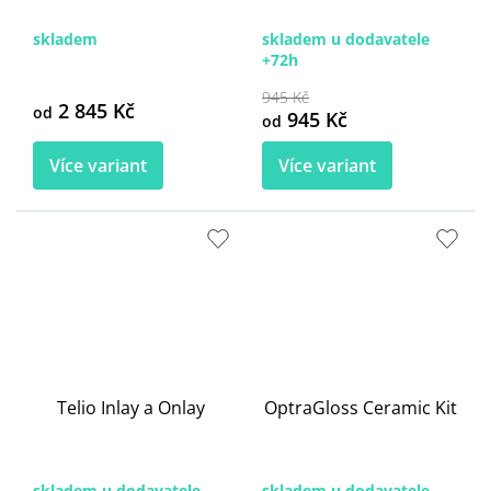
skladem
skladem u dodavatele
+72h
945 Kč
2 845 Kč
od
945 Kč
od
Více variant
Více variant
Telio Inlay a Onlay
OptraGloss Ceramic Kit
skladem u dodavatele
skladem u dodavatele