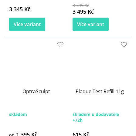
3 795 Kč
3 345 Kč
3 495 Kč
Více variant
Více variant
OptraSculpt
Plaque Test Refill 11g
skladem
skladem u dodavatele
+72h
1 395 Kč
615 Kč
od