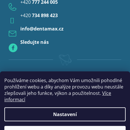
+420
777 244 005
Anestezie
+420
734 898 423
Profylaxe
info
@
dentamax.cz
Sledujte nás
Používáme cookies, abychom Vám umožnili pohodlné
prohlížení webu a díky analýze provozu webu neustále
zlepšovali jeho funkce, výkon a použitelnost.
Více
informací
Nastavení
|
Vytvořil Shoptet
mime digital