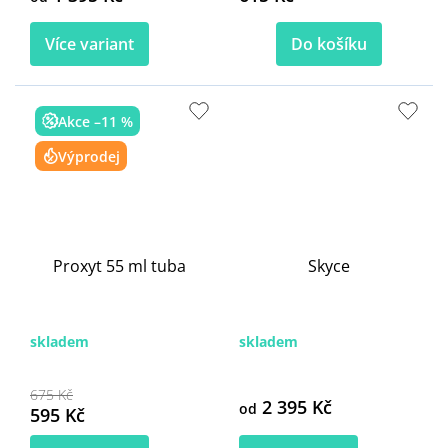
Více variant
Do košíku
Akce –11 %
Výprodej
Proxyt 55 ml tuba
Skyce
skladem
skladem
675 Kč
2 395 Kč
od
595 Kč