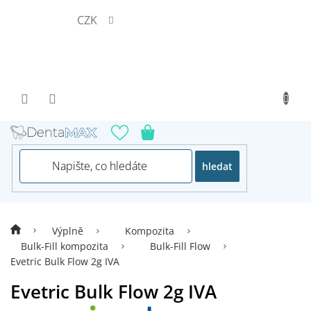
Přejít
CZK
na
obsah
hledat
Výplně
Kompozita
Bulk-Fill kompozita
Bulk-Fill Flow
Evetric Bulk Flow 2g IVA
Evetric Bulk Flow 2g IVA