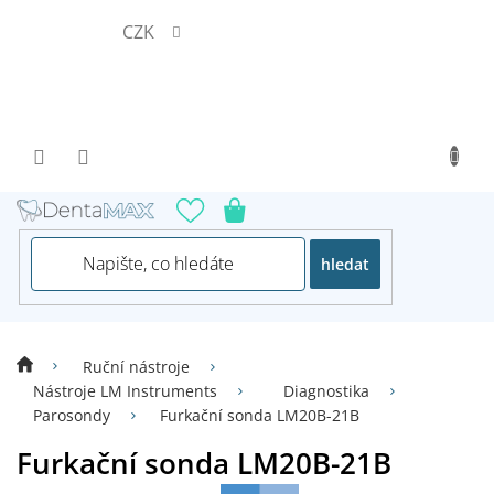
Přejít
CZK
na
obsah
hledat
Ruční nástroje
Nástroje LM Instruments
Diagnostika
Parosondy
Furkační sonda LM20B-21B
Furkační sonda LM20B-21B