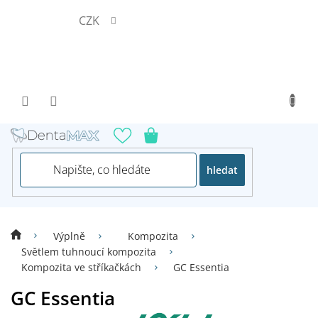
Přejít
CZK
na
obsah
hledat
Výplně
Kompozita
Světlem tuhnoucí kompozita
Kompozita ve stříkačkách
GC Essentia
GC Essentia