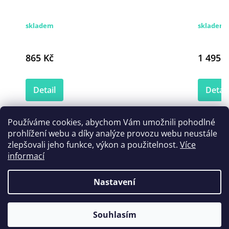
skladem
skladem 
865 Kč
1 495 K
Detail
Detail
Používáme cookies, abychom Vám umožnili pohodlné
prohlížení webu a díky analýze provozu webu neustále
Zákazníci také nakoupili
zlepšovali jeho funkce, výkon a použitelnost.
Více
informací
Nastavení
Souhlasím