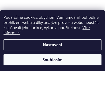
skladem
do 4-6 tý
Používáme cookies, abychom Vám umožnili pohodlné
prohlížení webu a díky analýze provozu webu neustále
265 Kč
zlepšovali jeho funkce, výkon a použitelnost.
Více
6 770 Kč
5 795 K
informací
Detail
Detail
Nastavení
Souhlasím
Související produkty