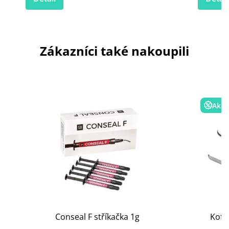
Zákazníci také nakoupili
Akce
Conseal F stříkačka 1g
Koff