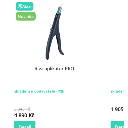
Akce
Novinka
Riva aplikátor PRO
skladem u dodavatele +72h
skladem
1 905 K
5 845 Kč
4 890 Kč
Detail
Detail