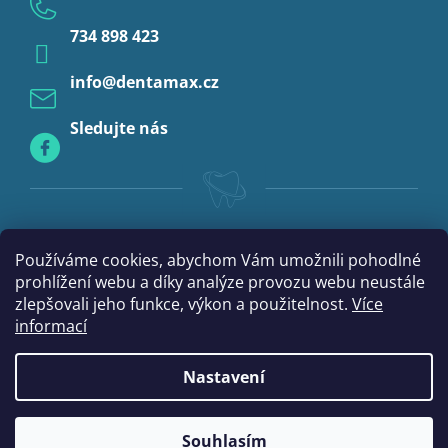
Anestezie
734 898 423
Profylaxe
info
@
dentamax.cz
Sledujte nás
Používáme cookies, abychom Vám umožnili pohodlné
prohlížení webu a díky analýze provozu webu neustále
zlepšovali jeho funkce, výkon a použitelnost.
Více
informací
Nastavení
Vytvořil Shoptet
Souhlasím
Copyright 2026
DentaMax.cz
. Všechna práva vyhrazena.