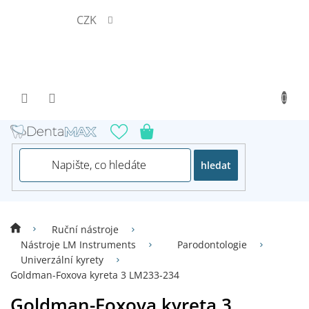
Přejít
CZK
na
obsah
hledat
Ruční nástroje
Nástroje LM Instruments
Parodontologie
Univerzální kyrety
Goldman-Foxova kyreta 3 LM233-234
Goldman-Foxova kyreta 3