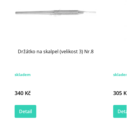
Držátko na skalpel (velikost 3) Nr.8
H
skladem
skladem
340 Kč
305 Kč
Detail
Detail