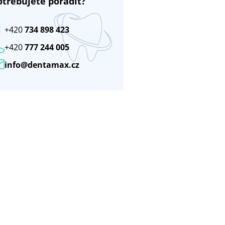
otřebujete poradit?
+420
734 898 423
+420
777 244 005
info@dentamax.cz