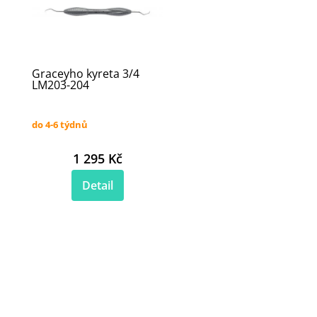
Graceyho kyreta 3/4
LM203-204
do 4-6 týdnů
1 295 Kč
Detail