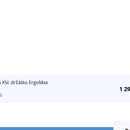
 XSI: držátko ErgoMax
1 2
I