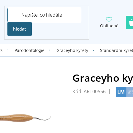
Oblíbené
hledat
ts
Parodontologie
Graceyho kyrety
Standardní kyre
Kód:
ART00556