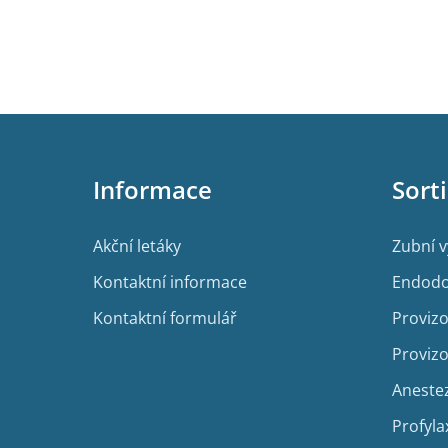
Z
á
p
Informace
Sort
a
t
í
Akční letáky
Zubní 
Kontaktní informace
Endodo
Kontaktní formulář
Provizo
Provizo
Aneste
Profyla