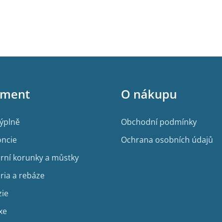
iment
O nákupu
výplně
Obchodní podmínky
ncie
Ochrana osobních údajů
rní korunky a můstky
ria a rebáze
zie
xe