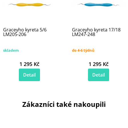
Graceyho kyreta 5/6
Graceyho kyreta 17/18
LM205-206
LM247-248
skladem
do 4-6 týdnů
1 295 Kč
1 295 Kč
Detail
Detail
Zákazníci také nakoupili