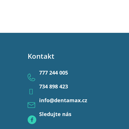
Kontakt
777 244 005
734 898 423
info
@
dentamax.cz
Sledujte nás