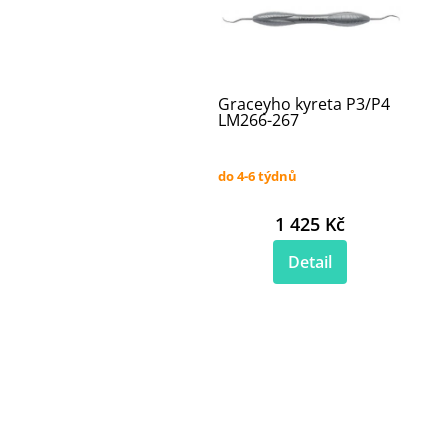
Graceyho kyreta P3/P4
LM266-267
do 4-6 týdnů
1 425 Kč
Detail