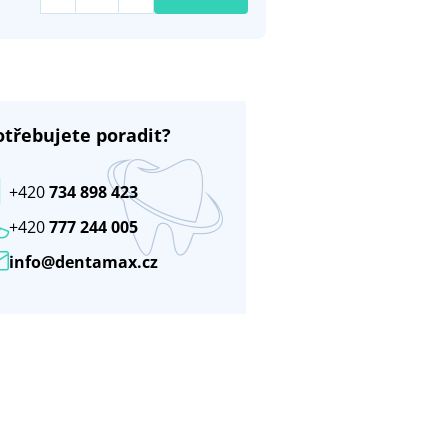
otřebujete poradit?
+420
734 898 423
+420
777 244 005
info@dentamax.cz