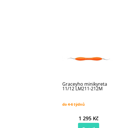
Graceyho minikyreta
11/12 LM211-212M
do 4-6 týdnů
1 295 Kč