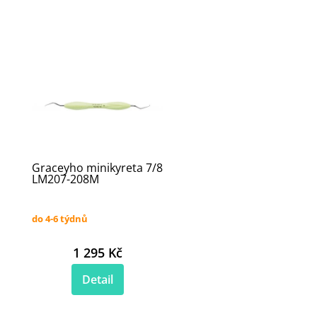
Graceyho minikyreta 7/8
LM207-208M
do 4-6 týdnů
1 295 Kč
Detail