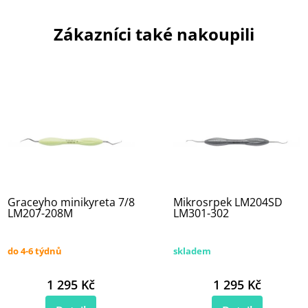
Zákazníci také nakoupili
Graceyho minikyreta 7/8
Mikrosrpek LM204SD
LM207-208M
LM301-302
do 4-6 týdnů
skladem
1 295 Kč
1 295 Kč