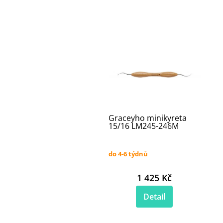
Graceyho minikyreta
15/16 LM245-246M
do 4-6 týdnů
1 425 Kč
Detail