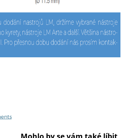
ments
Mohlo by se vám také líbit