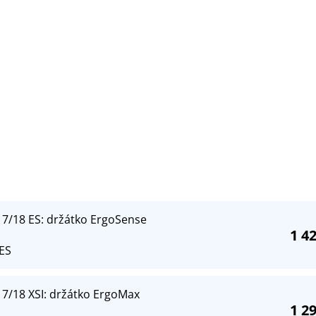
17/18 ES: držátko ErgoSense
1 4
ES
7/18 XSI: držátko ErgoMax
1 2