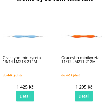
Graceyho minikyreta
Graceyho minikyreta
13/14 LM213-214M
11/12 LM211-212M
do 4-6 týdnů
do 4-6 týdnů
1 425 Kč
1 295 Kč
Detail
Detail