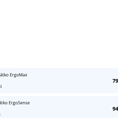
ržátko ErgoMax
79
I
žátko ErgoSense
94
S