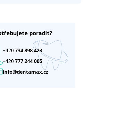
otřebujete poradit?
+420
734 898 423
+420
777 244 005
info@dentamax.cz