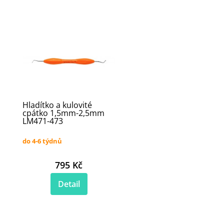
Hladítko a kulovité
cpátko 1,5mm-2,5mm
LM471-473
do 4-6 týdnů
795 Kč
Detail