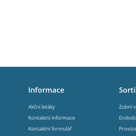
Z
á
p
Informace
Sort
a
t
í
Akční letáky
Zubní 
Kontaktní informace
Endodo
Kontaktní formulář
Provizo