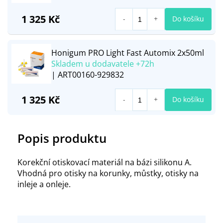
1 325 Kč
Do košíku
Honigum PRO Light Fast Automix 2x50ml
Skladem u dodavatele +72h
| ART00160-929832
1 325 Kč
Do košíku
Popis produktu
Korekční otiskovací materiál na bázi silikonu A.
Vhodná pro otisky na korunky, můstky, otisky na
inleje a onleje.