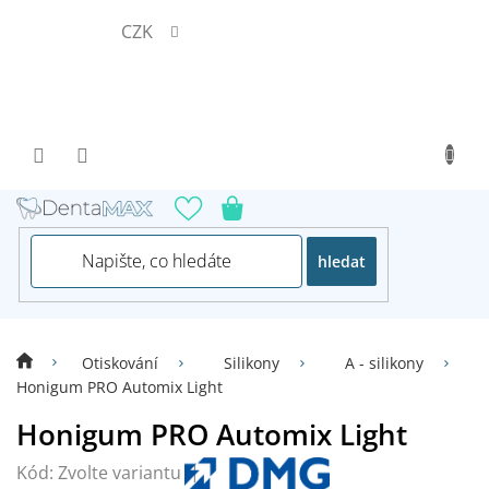
Přejít
CZK
na
obsah
hledat
Otiskování
Silikony
A - silikony
Honigum PRO Automix Light
Honigum PRO Automix Light
Kód:
Zvolte variantu