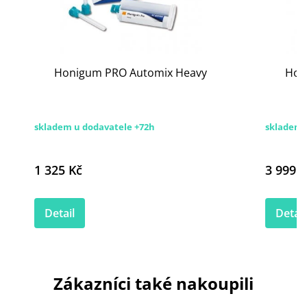
Honigum PRO Automix Heavy
Hon
skladem u dodavatele +72h
skladem 
1 325 Kč
3 999 K
Detail
Detail
Zákazníci také nakoupili