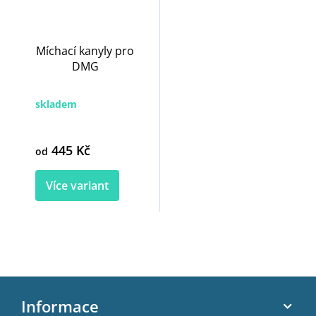
Míchací kanyly pro
DMG
skladem
445 Kč
od
Více variant
Z
á
Informace
p