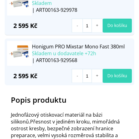
Skladem
| ART00163-929978
2 595 Kč
Do košíku
Honigum PRO Mixstar Mono Fast 380ml
Skladem u dodavatele +72h
| ART00163-929568
2 595 Kč
Do košíku
Popis produktu
Jednofázový otiskovací materiál na bázi
silikonů.Přesnost v jediném kroku, mimořádná
ostrost kresby, bezpečné zobrazení hranice
preparace, velmi vysoká rozměrová stabilita a