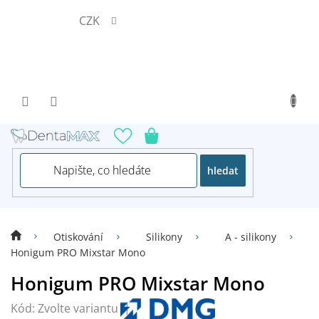
Přejít
CZK
na
obsah
hledat
Otiskování
Silikony
A - silikony
Honigum PRO Mixstar Mono
Honigum PRO Mixstar Mono
Kód:
Zvolte variantu