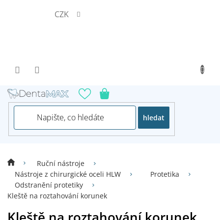
Přejít
CZK
na
obsah
hledat
Ruční nástroje
Nástroje z chirurgické oceli HLW
Protetika
Odstranění protetiky
Kleště na roztahování korunek
Kleště na roztahování korunek