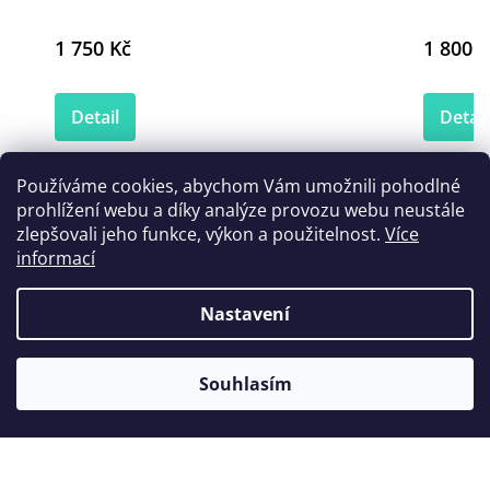
1 750 Kč
1 800 K
Detail
Detail
Používáme cookies, abychom Vám umožnili pohodlné
prohlížení webu a díky analýze provozu webu neustále
Zákazníci také nakoupili
zlepšovali jeho funkce, výkon a použitelnost.
Více
informací
Nastavení
Tip
Souhlasím