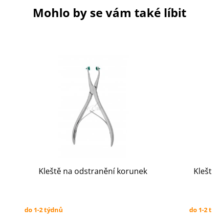
Mohlo by se vám také líbit
Kleště na odstranění korunek
Kleště
do 1-2 týdnů
do 1-2 tý