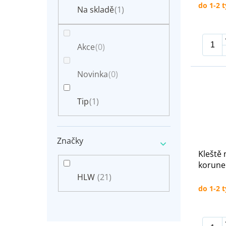
n
do 1-2 
t
Na skladě
(1)
e
ů
l
Akce
(0)
Novinka
(0)
Tip
(1)
Značky
Kleště 
korune
HLW
(21)
do 1-2 