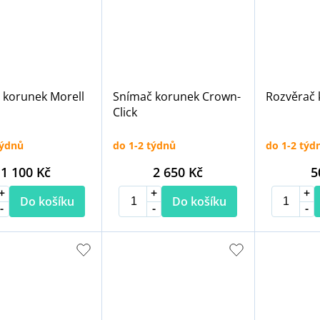
 korunek Morell
Snímač korunek Crown-
Rozvěrač 
Click
týdnů
do 1-2 týdnů
do 1-2 týd
1 100 Kč
2 650 Kč
5
Do košíku
Do košíku