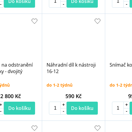
Do košíku
Do košíku
 na odstranění
Náhradní díl k nástroji
Snímač ko
y - dvojitý
16-12
týdnů
do 1-2 týdnů
do 1-2 týd
2 800 Kč
590 Kč
9
Do košíku
Do košíku