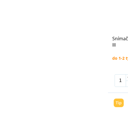
Snímač
III
do 1-2 
Tip