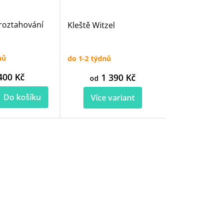
 roztahování
Kleště Witzel
nů
do 1-2 týdnů
400 Kč
1 390 Kč
od
Do košíku
Více variant