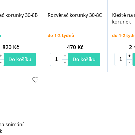
ač korunky 30-8B
Rozvěrač korunky 30-8C
Kleště na
korunek
m
do 1-2 týdnů
do 1-2 týd
820 Kč
470 Kč
2 
Do košíku
Do košíku
na snímání
k