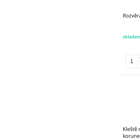
Rozvěr
sklade
Kleště 
korune