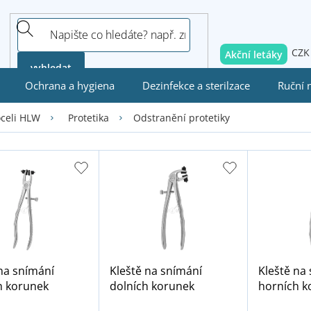
CZK
Akční letáky
vyhledat
Ochrana a hygiena
Dezinfekce a sterilzace
Ruční 
Odstranění protetiky
oceli HLW
Protetika
na snímání
Kleště na snímání
Kleště na
h korunek
dolních korunek
horních k