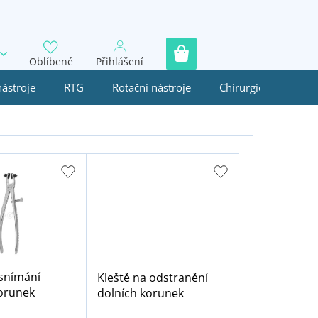
Oblíbené
Přihlášení
nástroje
RTG
Rotační nástroje
Chirurgie
Jedn
 snímání
Kleště na odstranění
orunek
dolních korunek