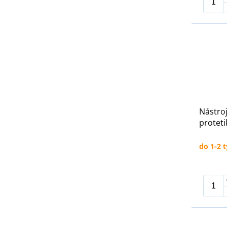
Nástroj
protetik
do 1-2 