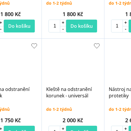
týdnů
do 1-2 týdnů
do 1-2 týd
1 800 Kč
1 800 Kč
1 
Do košíku
Do košíku
na odstranění
Kleště na odstranění
Nástroj n
k
korunek - universál
protetiky
týdnů
do 1-2 týdnů
do 1-2 týd
1 750 Kč
2 000 Kč
2 