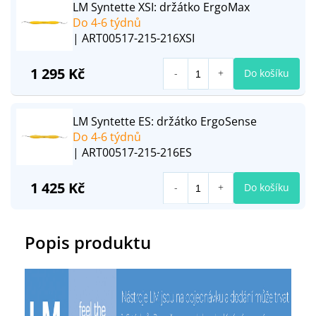
LM Syntette XSI: držátko ErgoMax
Do 4-6 týdnů
| ART00517-215-216XSI
1 295 Kč
Do košíku
LM Syntette ES: držátko ErgoSense
Do 4-6 týdnů
| ART00517-215-216ES
1 425 Kč
Do košíku
Popis produktu