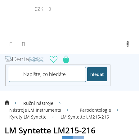
Přejít
CZK
na
obsah
hledat
Ruční nástroje
Nástroje LM Instruments
Parodontologie
Kyrety LM Synette
LM Syntette LM215-216
LM Syntette LM215-216