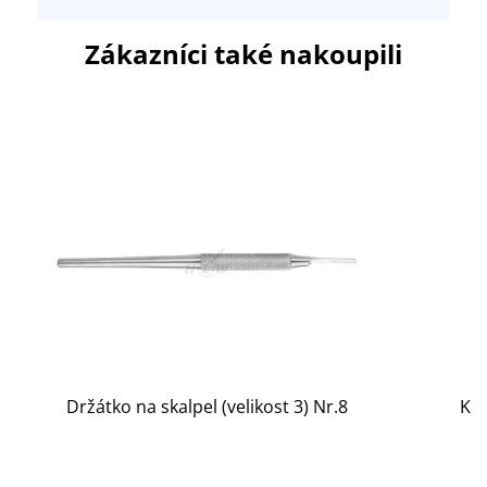
Zákazníci také nakoupili
Držátko na skalpel (velikost 3) Nr.8
Ko