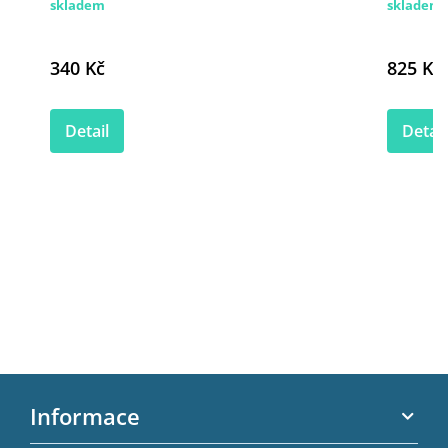
skladem
skladem
340 Kč
825 Kč
Detail
Detail
Z
á
Informace
p