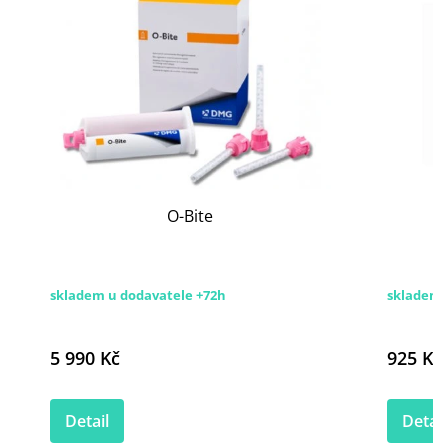
O-Bite
skladem u dodavatele +72h
skladem 
5 990 Kč
925 Kč
Detail
Detail