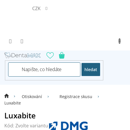
Přejít
CZK
na
obsah
hledat
Otiskování
Registrace skusu
Luxabite
Luxabite
Kód:
Zvolte variantu