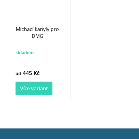
Míchací kanyly pro
DMG
skladem
445 Kč
od
Více variant
Z
á