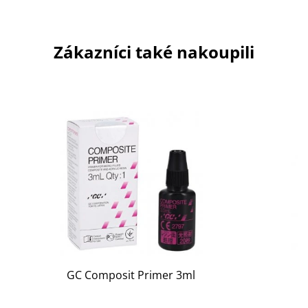
Zákazníci také nakoupili
GC Composit Primer 3ml
H