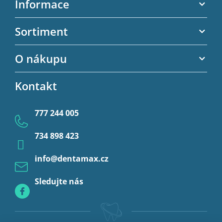
Informace
p
a
Akční letáky
Sortiment
t
Kontaktní informace
í
Zubní výplně
O nákupu
Kontaktní formulář
Endodoncie
Obchodní podmínky
Kontakt
Provizorní korunky a můstky
Ochrana osobních údajů
Provizoria a rebáze
777 244 005
Anestezie
734 898 423
Profylaxe
info
@
dentamax.cz
Sledujte nás