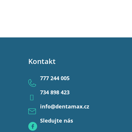
Kontakt
777 244 005
734 898 423
info
@
dentamax.cz
Sledujte nás