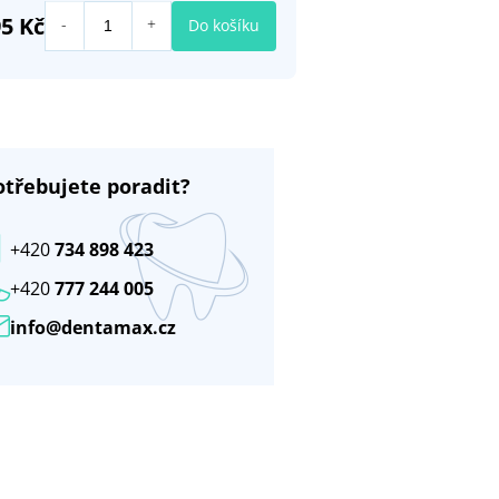
95 Kč
Do košíku
otřebujete poradit?
+420
734 898 423
+420
777 244 005
info@dentamax.cz