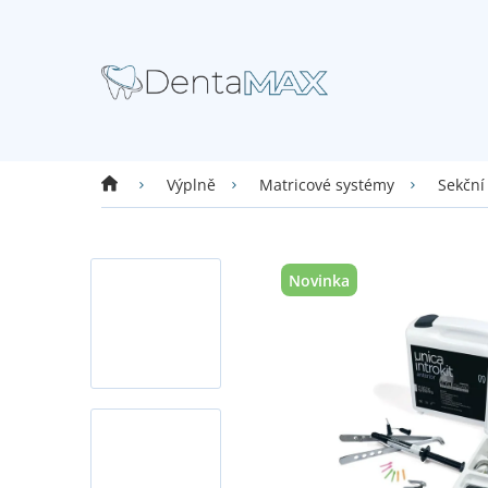
Přejít
na
obsah
Domů
Výplně
Matricové systémy
Sekční
Novinka