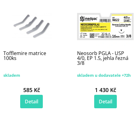
Tofflemire matrice
Neosorb PGLA - USP
100ks
4/0, EP 1.5, jehla řezná
3/8
skladem
skladem u dodavatele +72h
585 Kč
1 430 Kč
Detail
Detail