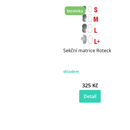
Novinka
Sekční matrice Roteck
skladem
325 Kč
Detail