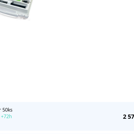
r 50ks
2 5
 +72h