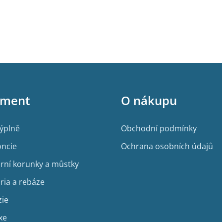
iment
O nákupu
výplně
Obchodní podmínky
ncie
Ochrana osobních údajů
rní korunky a můstky
ria a rebáze
zie
xe