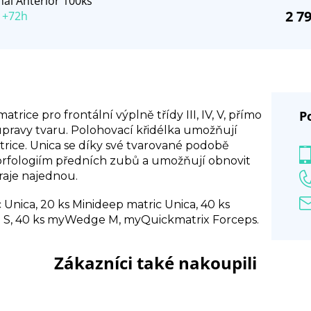
al Anterior 100ks
2 7
 +72h
P
trice pro frontální výplně třídy III, IV, V, přímo
úpravy tvaru. Polohovací křidélka umožňují
trice. Unica se díky své tvarované podobě
rfologiím předních zubů a umožňují obnovit
kraje najednou.
c Unica, 20 ks Minideep matric Unica, 40 ks
, 40 ks myWedge M, myQuickmatrix Forceps.
Zákazníci také nakoupili