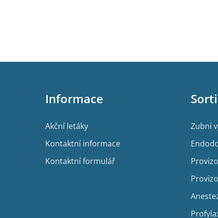
Z
á
p
Informace
Sort
a
t
í
Akční letáky
Zubní 
Kontaktní informace
Endodo
Kontaktní formulář
Provizo
Provizo
Aneste
Profyla