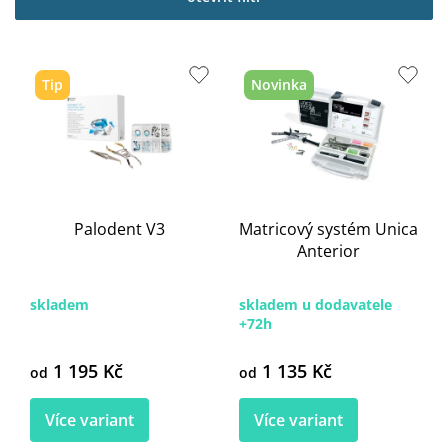
i
s
p
r
Tip
Novinka
o
d
u
k
t
ů
Palodent V3
Matricový systém Unica
Anterior
skladem
skladem u dodavatele
+72h
1 195 Kč
1 135 Kč
od
od
Více variant
Více variant