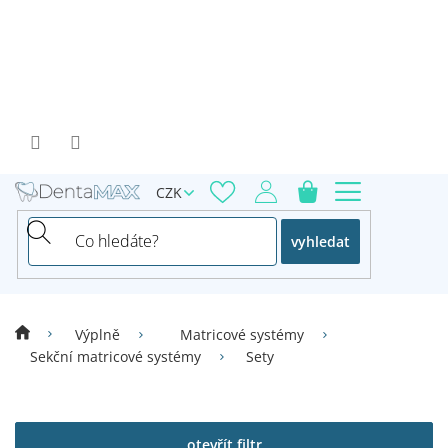
Přejít
na
obsah
CZK
vyhledat
Výplně
Matricové systémy
Sekční matricové systémy
Sety
V
ý
p
otevřít filtr