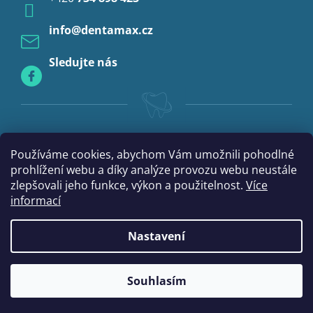
Profylaxe
info
@
dentamax.cz
Sledujte nás
Používáme cookies, abychom Vám umožnili pohodlné
prohlížení webu a díky analýze provozu webu neustále
zlepšovali jeho funkce, výkon a použitelnost.
Více
informací
Nastavení
|
Vytvořil Shoptet
mime digital
Souhlasím
Copyright 2026
DentaMax.cz
. Všechna práva vyhrazena.