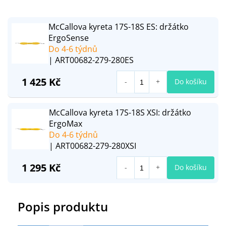
McCallova kyreta 17S-18S ES: držátko
ErgoSense
Do 4-6 týdnů
| ART00682-279-280ES
1 425 Kč
Do košíku
McCallova kyreta 17S-18S XSI: držátko
ErgoMax
Do 4-6 týdnů
| ART00682-279-280XSI
1 295 Kč
Do košíku
Popis produktu