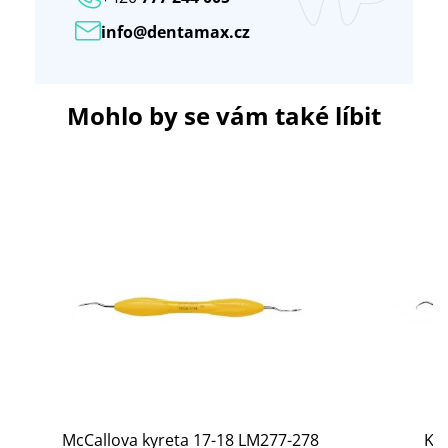
info@dentamax.cz
Mohlo by se vám také líbit
McCallova kyreta 17-18 LM277-278
Ky