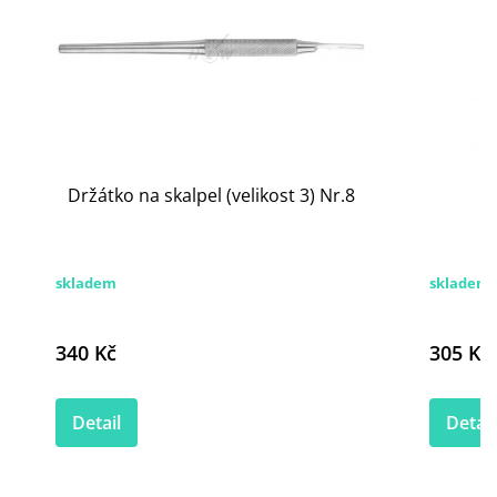
Držátko na skalpel (velikost 3) Nr.8
H
skladem
skladem
340 Kč
305 Kč
Detail
Detail