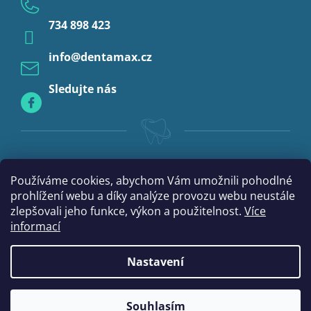
Anestezie
734 898 423
Profylaxe
info
@
dentamax.cz
Sledujte nás
Používáme cookies, abychom Vám umožnili pohodlné
prohlížení webu a díky analýze provozu webu neustále
zlepšovali jeho funkce, výkon a použitelnost.
Více
informací
Nastavení
Vytvořil Shoptet
Souhlasím
Copyright 2026
DentaMax.cz
. Všechna práva vyhrazena.