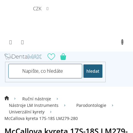
Přejít
CZK
na
obsah
hledat
Ruční nástroje
Nástroje LM Instruments
Parodontologie
Univerzální kyrety
McCallova kyreta 17S-18S LM279-280
McCallova kyreta 17S-18S LM279-