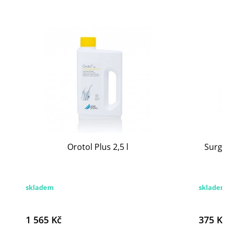
Orotol Plus 2,5 l
Surgis
skladem
skladem
1 565 Kč
375 Kč