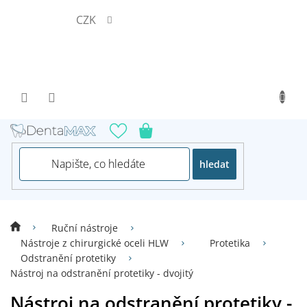
Přejít
CZK
na
obsah
hledat
Ruční nástroje
Nástroje z chirurgické oceli HLW
Protetika
Odstranění protetiky
Nástroj na odstranění protetiky - dvojitý
Nástroj na odstranění protetiky -