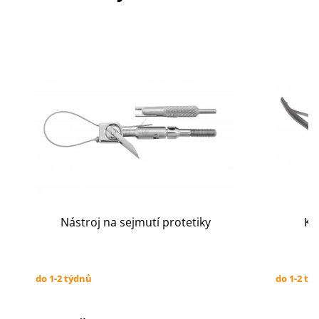
Nástroj na sejmutí protetiky
Kl
do 1-2 týdnů
do 1-2 tý