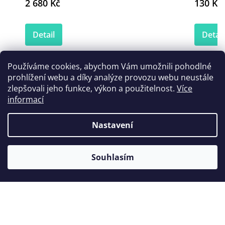
2 680 Kč
130 Kč
Detail
Detail
Používáme cookies, abychom Vám umožnili pohodlné
prohlížení webu a díky analýze provozu webu neustále
Zákazníci také nakoupili
zlepšovali jeho funkce, výkon a použitelnost.
Více
informací
Nastavení
Tip
Souhlasím