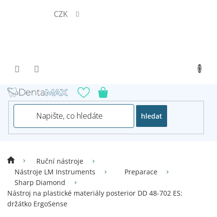
Přejít
CZK
na
obsah
hledat
Ruční nástroje
Nástroje LM Instruments
Preparace
Sharp Diamond
Nástroj na plastické materiály posterior DD 48-702 ES:
držátko ErgoSense