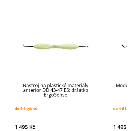
Nástroj na plastické materiály
Modelo
anterior DD 43-47 ES: držátko
ErgoSense
do 4-6 týdnů
do 4-6 tý
1 495 Kč
1 495 K