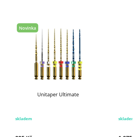
Novinka
Unitaper Ultimate
skladem
skladem 