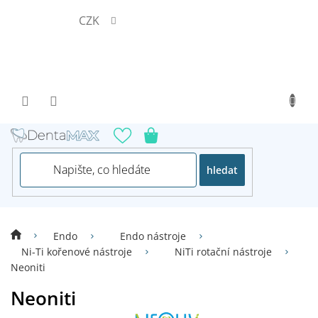
Přejít
CZK
na
obsah
hledat
Endo
Endo nástroje
Ni-Ti kořenové nástroje
NiTi rotační nástroje
Neoniti
Neoniti