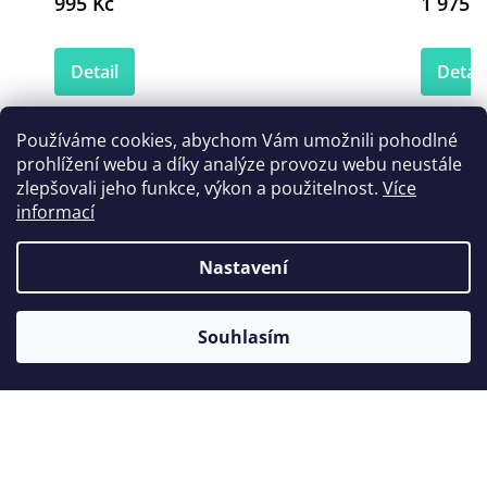
995 Kč
1 975 K
Detail
Detail
Používáme cookies, abychom Vám umožnili pohodlné
prohlížení webu a díky analýze provozu webu neustále
Zákazníci také nakoupili
zlepšovali jeho funkce, výkon a použitelnost.
Více
informací
Nastavení
Souhlasím