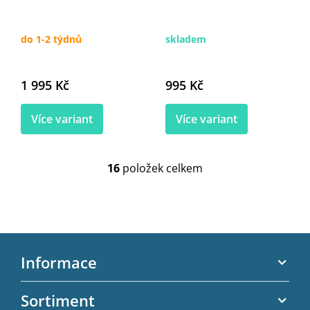
do 1-2 týdnů
skladem
1 995 Kč
995 Kč
Více variant
Více variant
16
položek celkem
O
v
l
á
d
Z
a
c
á
Informace
í
p
p
a
Akční letáky
r
Sortiment
t
v