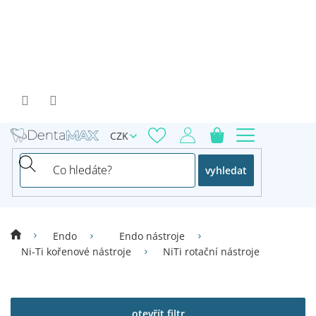
Přejít
na
obsah
CZK
vyhledat
Endo
Endo nástroje
Ni-Ti kořenové nástroje
NiTi rotační nástroje
V
ý
p
otevřít filtr