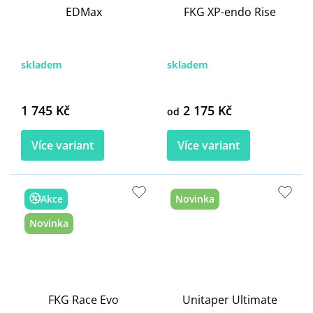
EDMax
FKG XP-endo Rise
skladem
skladem
1 745 Kč
2 175 Kč
od
Více variant
Více variant
Akce
Novinka
Novinka
FKG Race Evo
Unitaper Ultimate