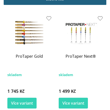
i
s
p
r
o
d
u
k
t
ů
ProTaper Gold
ProTaper Next®
skladem
skladem
1 745 Kč
1 499 Kč
Více variant
Více variant