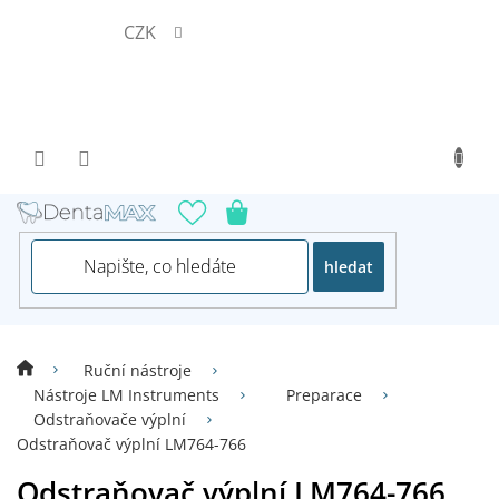
Přejít
CZK
na
obsah
hledat
Ruční nástroje
Nástroje LM Instruments
Preparace
Odstraňovače výplní
Odstraňovač výplní LM764-766
Odstraňovač výplní LM764-766