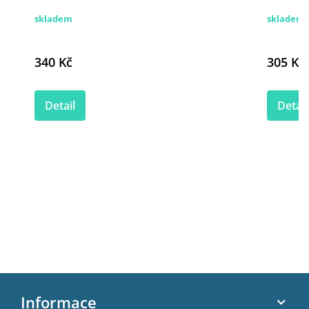
skladem
skladem
340 Kč
305 Kč
Detail
Detail
Z
á
Informace