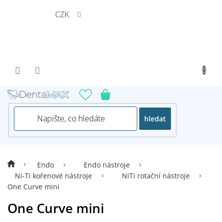
Přejít
CZK
na
obsah
hledat
Endo
Endo nástroje
Ni-Ti kořenové nástroje
NiTi rotační nástroje
One Curve mini
One Curve mini