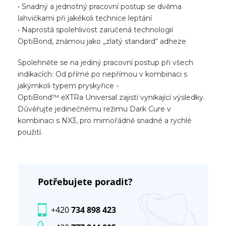
• Snadný a jednotný pracovní postup se dvěma
lahvičkami při jakékoli technice leptání
• Naprostá spolehlivost zaručená technologií
OptiBond, známou jako „zlatý standard“ adheze
Spolehněte se na jediný pracovní postup při všech
indikacích: Od přímé po nepřímou v kombinaci s
jakýmkoli typem pryskyřice -
OptiBond™ eXTRa Universal zajistí vynikající výsledky.
Důvěřujte jedinečnému režimu Dark Cure v
kombinaci s NX3, pro mimořádně snadné a rychlé
použití.
Potřebujete poradit?
+420
734 898 423