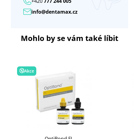
+420
777 244 005
info@dentamax.cz
Mohlo by se vám také líbit
Akce
OptiBond FL