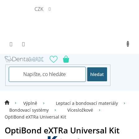
Přejít
CZK
na
obsah
hledat
Výplně
Leptací a bondovací materiály
Bondovací systémy
Vícesložkové
OptiBond eXTRa Universal Kit
OptiBond eXTRa Universal Kit