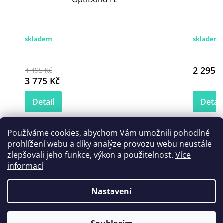
skladem
skladem
2 295 K
4 495 Kč
3 775 Kč
Detail
Detail
Používáme cookies, abychom Vám umožnili pohodlné
prohlížení webu a díky analýze provozu webu neustále
Zákazníci také nakoupili
zlepšovali jeho funkce, výkon a použitelnost.
Více
informací
Nastavení
Akce
Akce