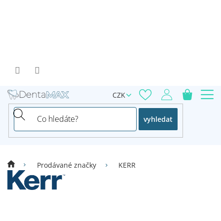
Přejít
na
obsah
CZK
vyhledat
Prodávané značky
KERR