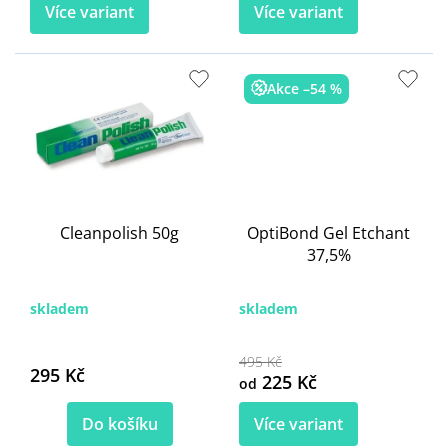
Více variant
Více variant
Akce –54 %
Cleanpolish 50g
OptiBond Gel Etchant
37,5%
skladem
skladem
495 Kč
295 Kč
225 Kč
od
Do košíku
Více variant