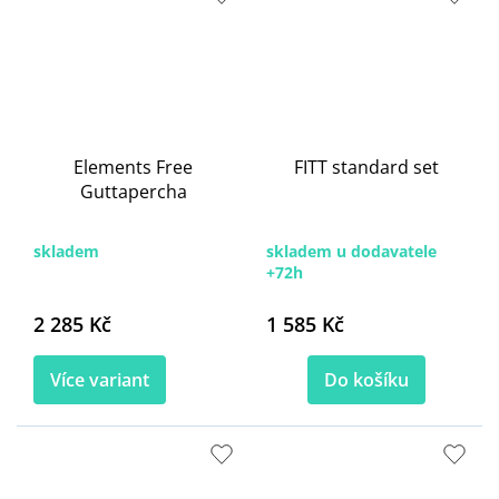
Elements Free
FITT standard set
Guttapercha
skladem
skladem u dodavatele
+72h
2 285 Kč
1 585 Kč
Více variant
Do košíku