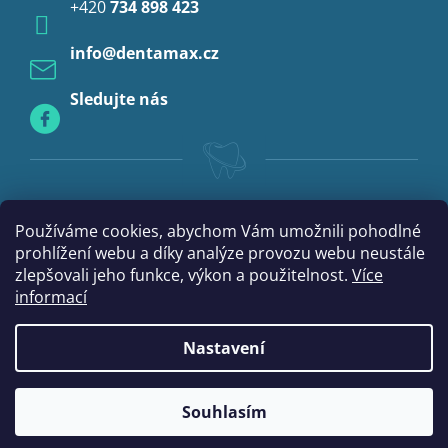
+420
734 898 423
Profylaxe
info
@
dentamax.cz
Sledujte nás
Používáme cookies, abychom Vám umožnili pohodlné
prohlížení webu a díky analýze provozu webu neustále
zlepšovali jeho funkce, výkon a použitelnost.
Více
informací
Nastavení
|
Vytvořil Shoptet
mime digital
Souhlasím
Copyright 2026
DentaMax.cz
. Všechna práva vyhrazena.