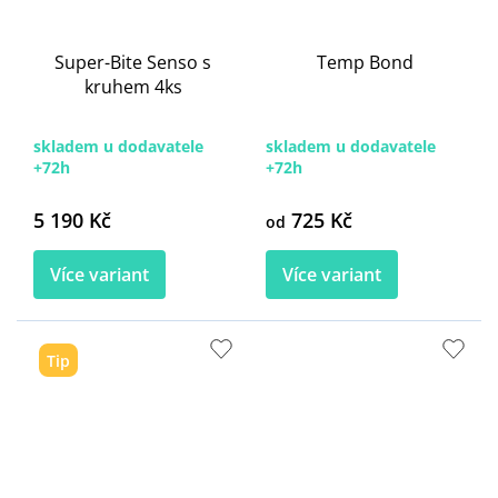
Super-Bite Senso s
Temp Bond
kruhem 4ks
skladem u dodavatele
skladem u dodavatele
+72h
+72h
5 190 Kč
725 Kč
od
Více variant
Více variant
Tip