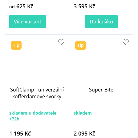
625 Kč
3 595 Kč
od
Více variant
Do košíku
Tip
Tip
SoftClamp - univerzální
Super-Bite
kofferdamové svorky
skladem u dodavatele
skladem
+72h
1 195 Kč
2 095 Kč