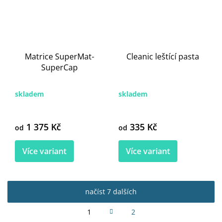
Matrice SuperMat-
Cleanic leštící pasta
SuperCap
skladem
skladem
1 375 Kč
335 Kč
od
od
Více variant
Více variant
načíst 7 dalších
S
1
2
t
O