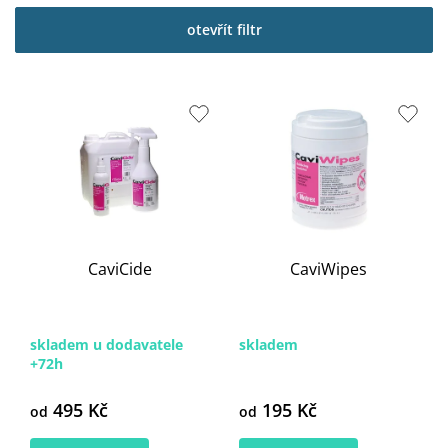
otevřít filtr
V
ý
p
i
s
p
r
o
CaviCide
CaviWipes
d
u
k
t
skladem u dodavatele
skladem
ů
+72h
495 Kč
195 Kč
od
od