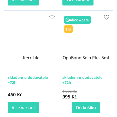
Akce –23 %
Tip
Kerr Life
OptiBond Solo Plus 5ml
skladem u dodavatele
skladem u dodavatele
+72h
+72h
1 295 Kč
460 Kč
995 Kč
Více variant
Do košíku