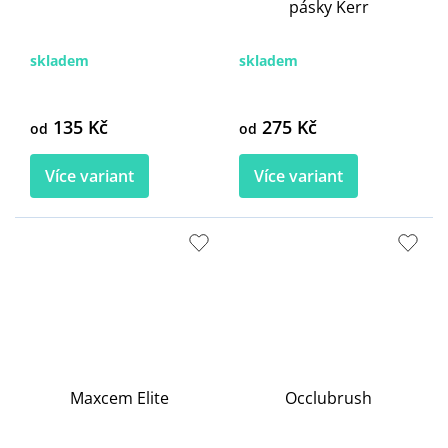
pásky Kerr
skladem
skladem
135 Kč
275 Kč
od
od
Více variant
Více variant
Maxcem Elite
Occlubrush