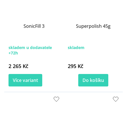
SonicFill 3
Superpolish 45g
skladem u dodavatele
skladem
+72h
2 265 Kč
295 Kč
Více variant
Do košíku