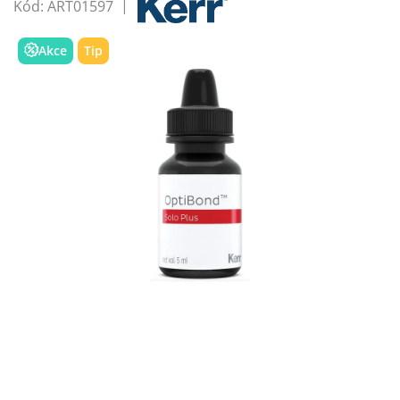
Kód:
ART01597
Akce
Tip