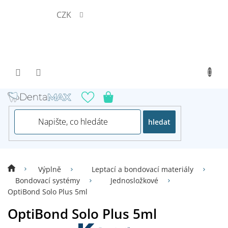
Přejít
CZK
na
obsah
hledat
Výplně
Leptací a bondovací materiály
Bondovací systémy
Jednosložkové
OptiBond Solo Plus 5ml
OptiBond Solo Plus 5ml