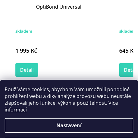
OptiBond Universal
skladem
skladem
1 995 Kč
645 Kč
Detail
Detail
Používáme cookies, abychom Vám umožnili pohodlné
prohlížení webu a díky analýze provozu webu neustále
Zákazníci také nakoupili
zlepšovali jeho funkce, výkon a použitelnost.
Více
informací
Nastavení
Novinka