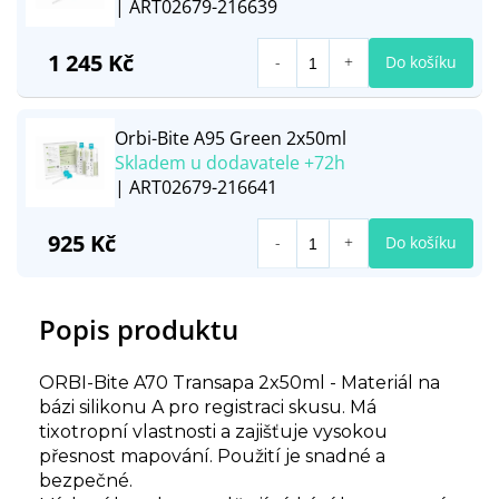
| ART02679-216639
1 245 Kč
Do košíku
Orbi-Bite A95 Green 2x50ml
Skladem u dodavatele +72h
| ART02679-216641
925 Kč
Do košíku
Popis produktu
ORBI-Bite A70 Transapa 2x50ml - Materiál na
bázi silikonu A pro registraci skusu. Má
tixotropní vlastnosti a zajišťuje vysokou
přesnost mapování. Použití je snadné a
bezpečné.