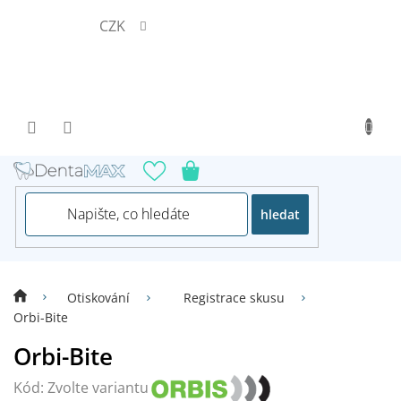
Přejít
CZK
na
obsah
hledat
Otiskování
Registrace skusu
Orbi-Bite
Orbi-Bite
Kód:
Zvolte variantu