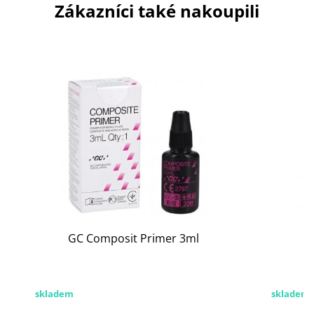
Zákazníci také nakoupili
GC Composit Primer 3ml
H
skladem
skladem