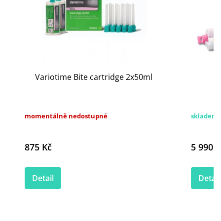
Variotime Bite cartridge 2x50ml
momentálně nedostupné
skladem 
875 Kč
5 990 K
Detail
Detail