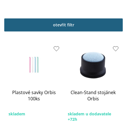
otevřít filtr
V
ý
p
i
s
p
r
o
Plastové savky Orbis
Clean-Stand stojánek
d
100ks
Orbis
u
k
t
skladem
skladem u dodavatele
ů
+72h