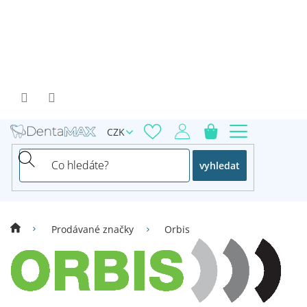
Přejít
na
obsah
CZK
vyhledat
Prodávané značky
Orbis