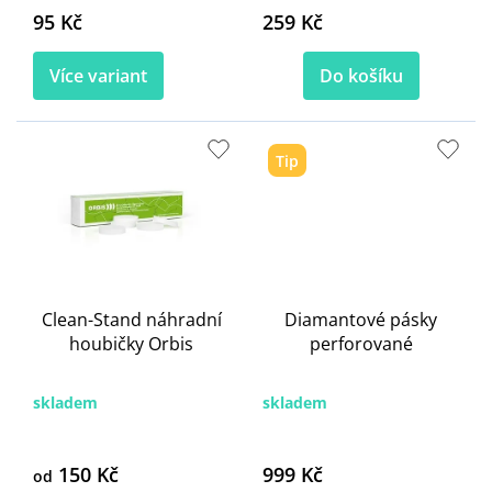
95 Kč
259 Kč
Více variant
Do košíku
Tip
Clean-Stand náhradní
Diamantové pásky
houbičky Orbis
perforované
skladem
skladem
150 Kč
999 Kč
od