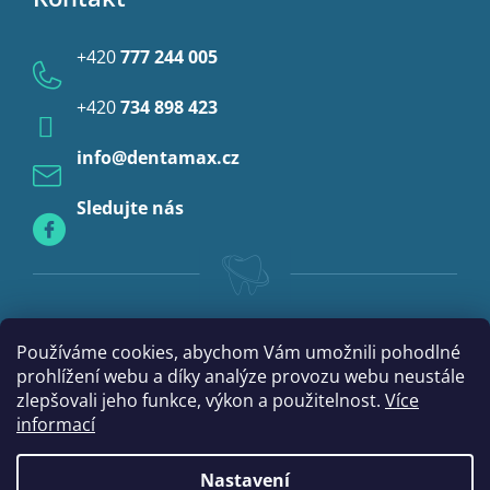
i
Ochrana osobních údajů
s
Provizoria a rebáze
u
+420
777 244 005
Anestezie
+420
734 898 423
Profylaxe
info
@
dentamax.cz
Sledujte nás
Používáme cookies, abychom Vám umožnili pohodlné
prohlížení webu a díky analýze provozu webu neustále
zlepšovali jeho funkce, výkon a použitelnost.
Více
informací
Nastavení
|
Vytvořil Shoptet
mime digital