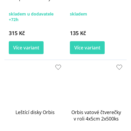
skladem u dodavatele
skladem
+72h
315 Kč
135 Kč
Více variant
Více variant
Leštící disky Orbis
Orbis vatové čtverečky
v roli 4x5cm 2x500ks