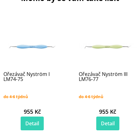
Ořezávač Nyström I
Ořezávač Nyström III
LM74-75
LM76-77
do 4-6 týdnů
do 4-6 týdnů
955 Kč
955 Kč
Detail
Detail