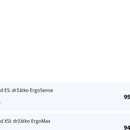
id ES: držátko ErgoSense
95
S
id XSI: držátko ErgoMax
94