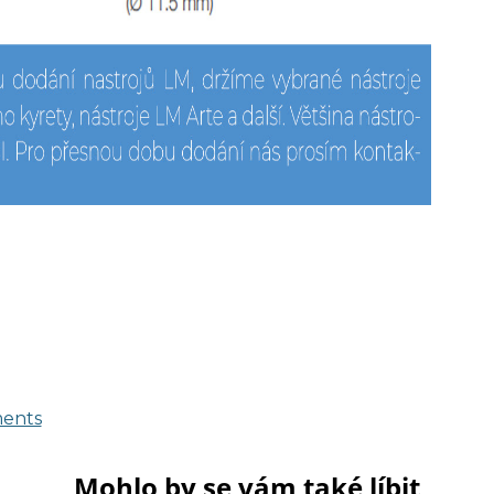
ments
Mohlo by se vám také líbit