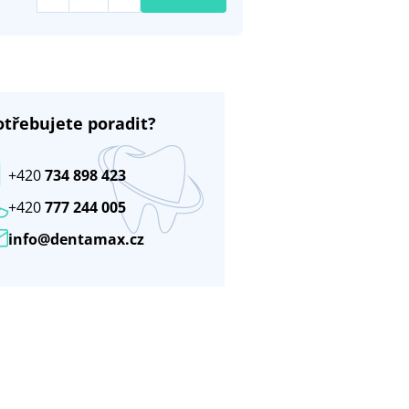
otřebujete poradit?
+420
734 898 423
+420
777 244 005
info@dentamax.cz