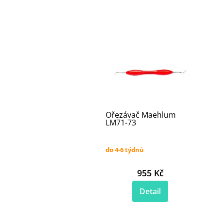
Ořezávač Maehlum
LM71-73
do 4-6 týdnů
955 Kč
Detail