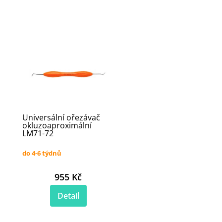
Universální ořezávač
okluzoaproximální
LM71-72
do 4-6 týdnů
955 Kč
Detail