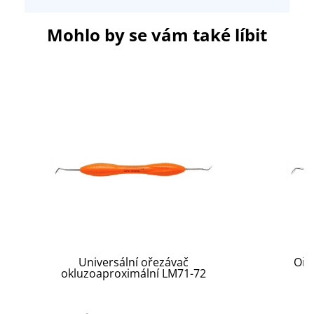
Mohlo by se vám také líbit
Universální ořezávač
Oře
okluzoaproximální LM71-72