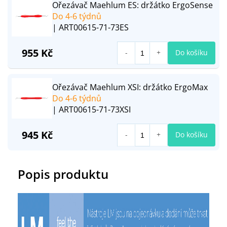
Ořezávač Maehlum ES: držátko ErgoSense
Do 4-6 týdnů
| ART00615-71-73ES
955 Kč
Do košíku
Ořezávač Maehlum XSI: držátko ErgoMax
Do 4-6 týdnů
| ART00615-71-73XSI
945 Kč
Do košíku
Popis produktu