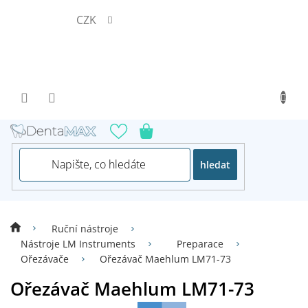
Přejít
CZK
na
obsah
hledat
Ruční nástroje
Nástroje LM Instruments
Preparace
Ořezávače
Ořezávač Maehlum LM71-73
Ořezávač Maehlum LM71-73