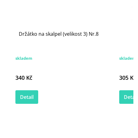
Držátko na skalpel (velikost 3) Nr.8
H
skladem
skladem
340 Kč
305 Kč
Detail
Detail