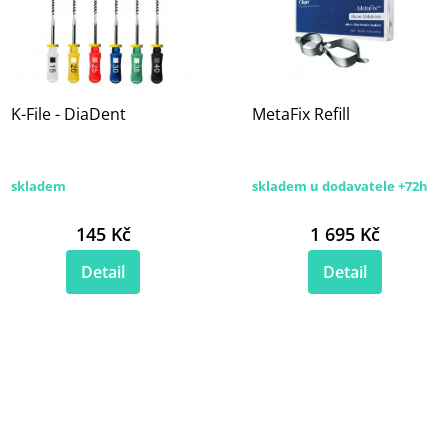
K-File - DiaDent
MetaFix Refill
skladem
skladem u dodavatele +72h
145 Kč
1 695 Kč
Detail
Detail