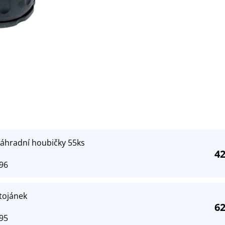
náhradní houbičky 55ks
42
96
tojánek
62
95