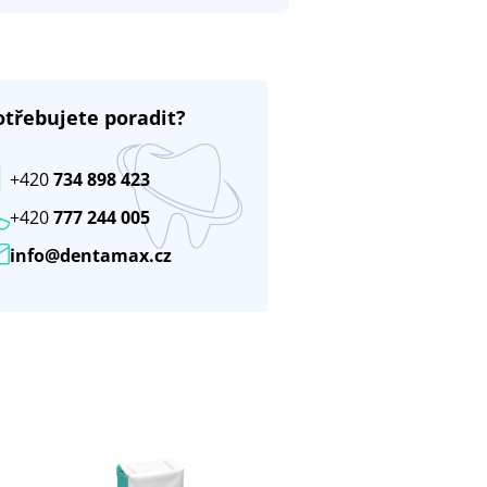
otřebujete poradit?
+420
734 898 423
+420
777 244 005
info@dentamax.cz