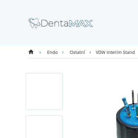
Přejít
na
obsah
Domů
VDW Interim Stand
Endo
Ostatní