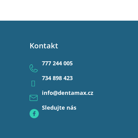
Kontakt
777 244 005
734 898 423
info
@
dentamax.cz
Sledujte nás