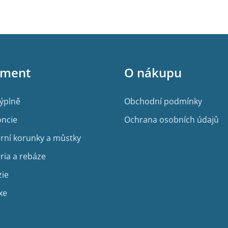
iment
O nákupu
výplně
Obchodní podmínky
ncie
Ochrana osobních údajů
rní korunky a můstky
ria a rebáze
zie
xe