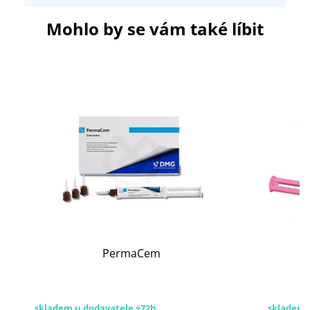
Mohlo by se vám také líbit
PermaCem
skladem u dodavatele +72h
skladem 