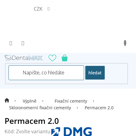
Přejít
CZK
na
obsah
hledat
Výplně
Fixační cementy
Skloionomerní fixační cementy
Permacem 2.0
Permacem 2.0
Kód:
Zvolte variantu