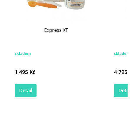
Express XT
skladem
skladem 
1 495 Kč
4 795 K
Detail
Detail