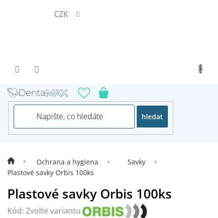
Přejít
CZK
na
obsah
hledat
Ochrana a hygiena
Savky
Plastové savky Orbis 100ks
Plastové savky Orbis 100ks
Kód:
Zvolte variantu