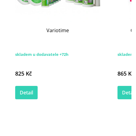
Variotime
GC
skladem u dodavatele +72h
skladem
825 Kč
865 Kč
Detail
Detail