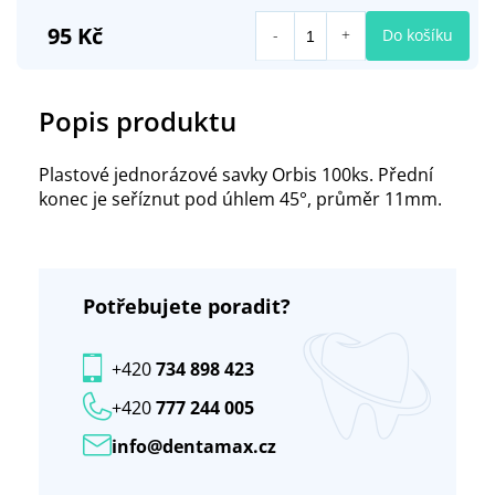
95 Kč
Do košíku
Popis produktu
Plastové jednorázové savky Orbis 100ks. Přední
konec je seříznut pod úhlem 45°, průměr 11mm.
Potřebujete poradit?
+420
734 898 423
+420
777 244 005
info@dentamax.cz