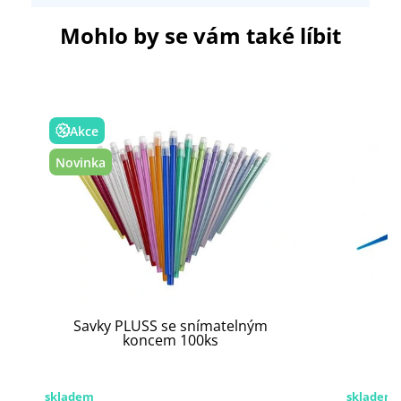
Mohlo by se vám také líbit
Akce
Novinka
Savky PLUSS se snímatelným
koncem 100ks
skladem
skladem