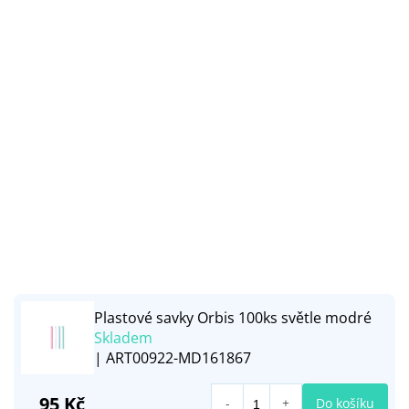
Plastové savky Orbis 100ks světle modré
Skladem
| ART00922-MD161867
95 Kč
Do košíku