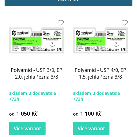
i
s
p
r
o
d
u
k
t
ů
Polyamid - USP 3/0, EP
Polyamid - USP 4/0, EP
2.0, jehla řezná 3/8
1.5, jehla řezná 3/8
skladem u dodavatele
skladem u dodavatele
+72h
+72h
1 050 Kč
1 100 Kč
od
od
Více variant
Více variant