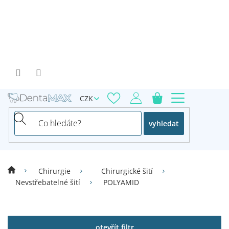
Přejít
na
obsah
CZK
vyhledat
Chirurgie
Chirurgické šití
Nevstřebatelné šití
POLYAMID
V
ý
p
otevřít filtr