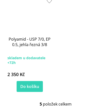
Polyamid - USP 7/0, EP
0.5, jehla řezná 3/8
skladem u dodavatele
+72h
2 350 Kč
Do košíku
5
položek celkem
O
v