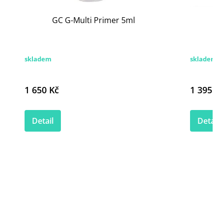
GC G-Multi Primer 5ml
O
skladem
skladem
1 650 Kč
1 395 K
Detail
Detail