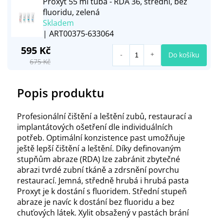
Proxyt 55 ml tuba - RDA 36, střední, bez
fluoridu, zelená
Skladem
| ART00375-633064
595 Kč
Do košíku
675 Kč
Popis produktu
Profesionální čištění a leštění zubů, restaurací a
implantátových ošetření dle individuálních
potřeb. Optimální konzistence past umožňuje
ještě lepší čištění a leštění. Díky definovaným
stupňům abraze (RDA) lze zabránit zbytečné
abrazi tvrdé zubní tkáně a zdrsnění povrchu
restaurací. Jemná, středně hrubá i hrubá pasta
Proxyt je k dostání s fluoridem. Střední stupeň
abraze je navíc k dostání bez fluoridu a bez
chuťových látek. Xylit obsažený v pastách brání