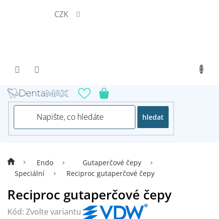
Přejít
CZK
na
obsah
hledat
Endo
Gutaperčové čepy
Speciální
Reciproc gutaperčové čepy
Reciproc gutaperčové čepy
Kód:
Zvolte variantu