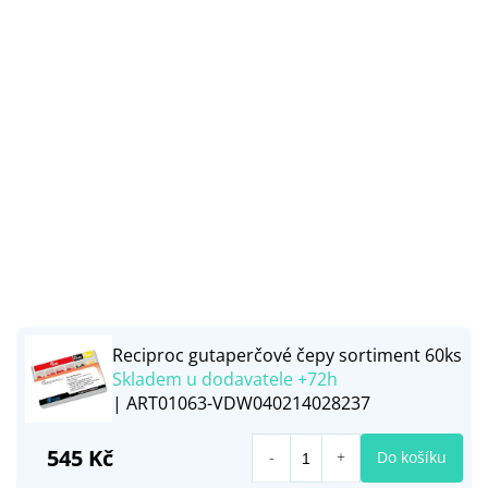
Reciproc gutaperčové čepy sortiment 60ks
Skladem u dodavatele +72h
| ART01063-VDW040214028237
545 Kč
Do košíku