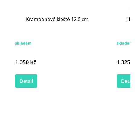
Kramponové kleště 12,0 cm
Hon
skladem
skladem 
1 050 Kč
1 325 K
Detail
Detail