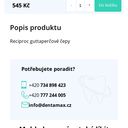
545 Kč
Do košíku
Popis produktu
Reciproc guttaperčové čepy
Potřebujete poradit?
+420
734 898 423
+420
777 244 005
info@dentamax.cz