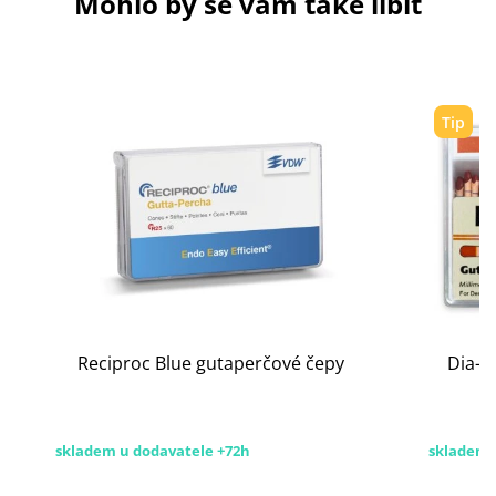
Mohlo by se vám také líbit
Tip
Reciproc Blue gutaperčové čepy
Dia-P
skladem u dodavatele +72h
skladem