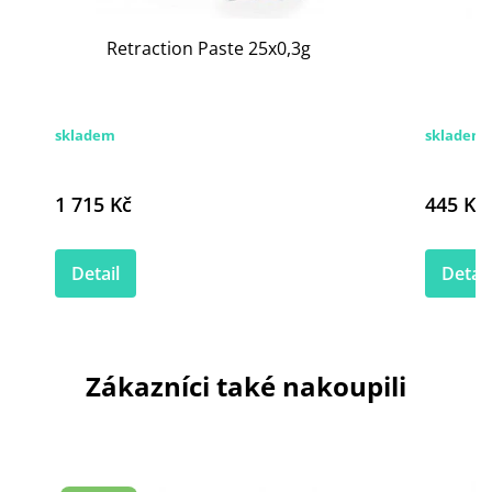
Retraction Paste 25x0,3g
Ul
skladem
skladem
1 715 Kč
445 Kč
Detail
Detail
Zákazníci také nakoupili