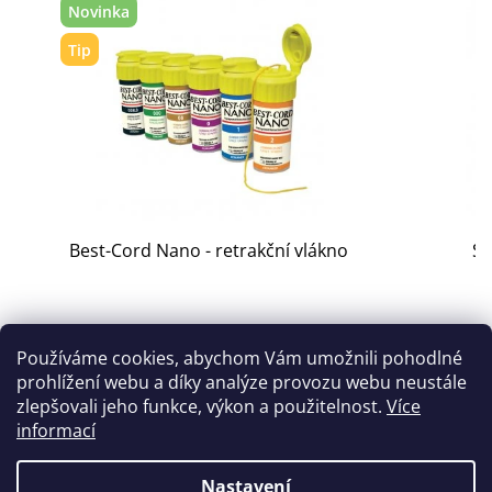
Novinka
Tip
Best-Cord Nano - retrakční vlákno
Si
skladem
skladem
Používáme cookies, abychom Vám umožnili pohodlné
prohlížení webu a díky analýze provozu webu neustále
395 Kč
345 Kč
zlepšovali jeho funkce, výkon a použitelnost.
Více
informací
Detail
Detail
Nastavení