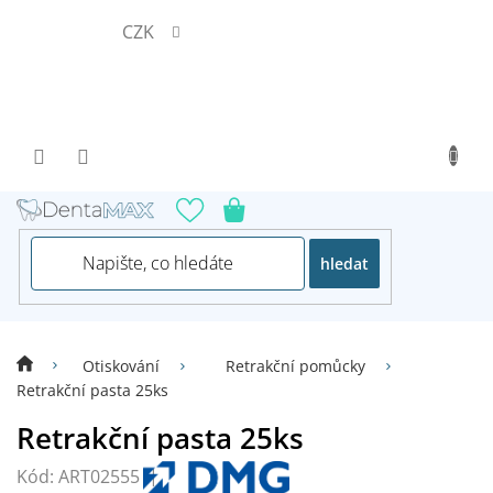
Přejít
CZK
na
obsah
hledat
Otiskování
Retrakční pomůcky
Retrakční pasta 25ks
Retrakční pasta 25ks
Kód:
ART02555