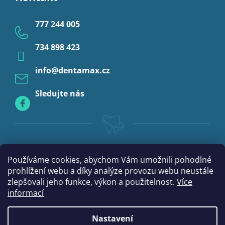
Ochrana osobních údajů
Provizoria a rebáze
777 244 005
Anestezie
734 898 423
Profylaxe
info
@
dentamax.cz
Sledujte nás
Používáme cookies, abychom Vám umožnili pohodlné
prohlížení webu a díky analýze provozu webu neustále
zlepšovali jeho funkce, výkon a použitelnost.
Více
informací
Nastavení
Vytvořil Shoptet