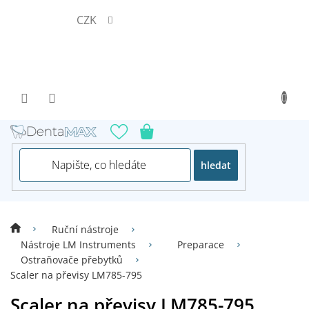
Přejít
CZK
na
obsah
hledat
Ruční nástroje
Nástroje LM Instruments
Preparace
Ostraňovače přebytků
Scaler na převisy LM785-795
Scaler na převisy LM785-795