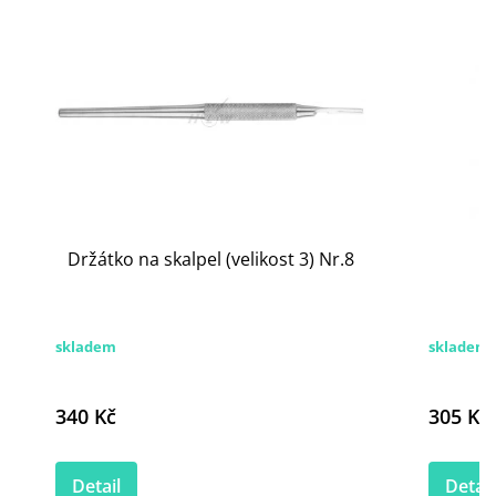
Držátko na skalpel (velikost 3) Nr.8
H
skladem
skladem
340 Kč
305 Kč
Detail
Detail