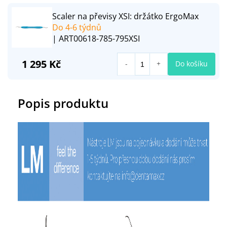
Scaler na převisy XSI: držátko ErgoMax
Do 4-6 týdnů
| ART00618-785-795XSI
1 295 Kč
Do košíku
Popis produktu