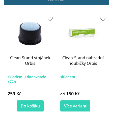
i
s
p
r
o
d
u
k
t
ů
Clean-Stand stojánek
Clean-Stand náhradní
Orbis
houbičky Orbis
skladem u dodavatele
skladem
+72h
259 Kč
150 Kč
od
Do košíku
Více variant