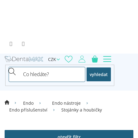
Přejít
na
obsah
CZK
vyhledat
Endo
Endo nástroje
Endo příslušenství
Stojánky a houbičky
V
ý
p
otevřít filtr