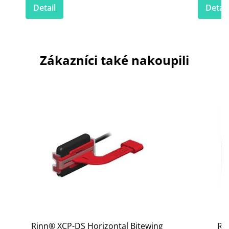
Detail
Detail
Zákazníci také nakoupili
Rinn® XCP-DS Horizontal Bitewing
Ri