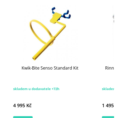
Kwik-Bite Senso Standard Kit
Rinn® 
skladem u dodavatele +72h
skladem 
4 995 Kč
1 495 K