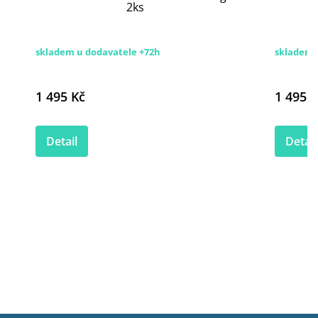
2ks
skladem u dodavatele +72h
skladem 
1 495 Kč
1 495 K
Detail
Detail