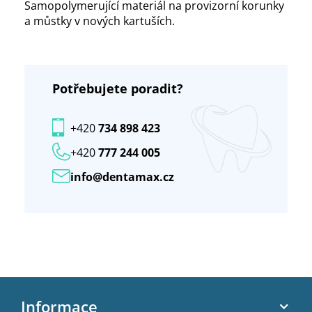
Samopolymerující materiál na provizorní korunky
a můstky v nových kartuších.
Potřebujete poradit?
+420
734 898 423
+420
777 244 005
info@dentamax.cz
Z
á
Informace