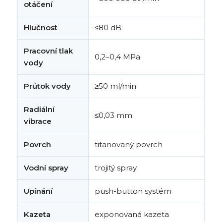
otáčení
Hlučnost
≤80 dB
Pracovní tlak
0,2–0,4 MPa
vody
Průtok vody
≥50 ml/min
Radiální
≤0,03 mm
vibrace
Povrch
titanovaný povrch
Vodní spray
trojitý spray
Upínání
push-button systém
Kazeta
exponovaná kazeta