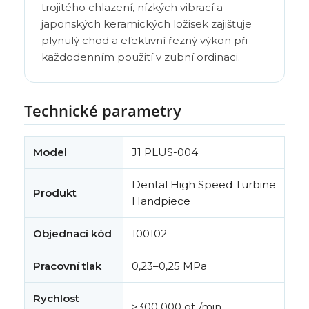
trojitého chlazení, nízkých vibrací a
japonských keramických ložisek zajišťuje
plynulý chod a efektivní řezný výkon při
každodenním použití v zubní ordinaci.
Technické parametry
Model
J1 PLUS-004
Dental High Speed Turbine
Produkt
Handpiece
Objednací kód
100102
Pracovní tlak
0,23–0,25 MPa
Rychlost
>300 000 ot./min