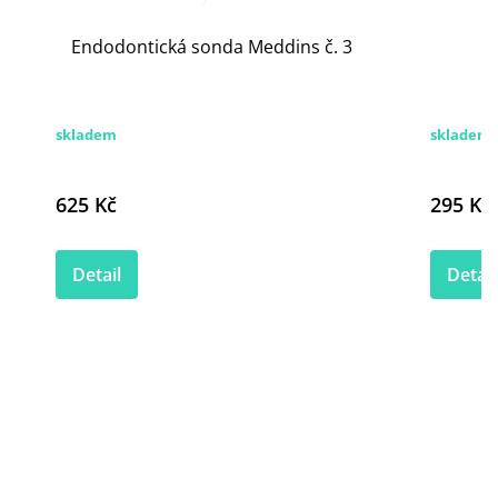
Endodontická sonda Meddins č. 3
O
skladem
skladem
625 Kč
295 Kč
Detail
Detail