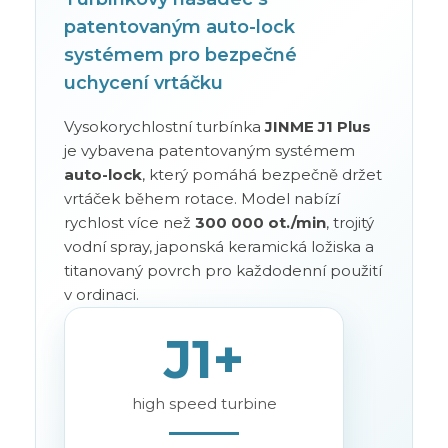
patentovaným auto-lock
systémem pro bezpečné
uchycení vrtáčku
Vysokorychlostní turbínka
JINME J1 Plus
je vybavena patentovaným systémem
auto-lock
, který pomáhá bezpečně držet
vrtáček během rotace. Model nabízí
rychlost více než
300 000 ot./min
, trojitý
vodní spray, japonská keramická ložiska a
titanovaný povrch pro každodenní použití
v ordinaci.
J1+
high speed turbine