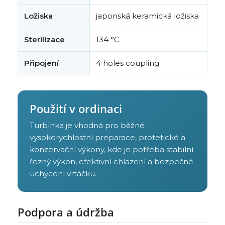
Ložiska
japonská keramická ložiska
Sterilizace
134 °C
Připojení
4 holes coupling
Použití v ordinaci
Turbínka je vhodná pro běžné
vysokorychlostní preparace, protetické a
konzervační výkony, kde je potřeba stabilní
řezný výkon, efektivní chlazení a bezpečné
uchycení vrtáčku.
Podpora a údržba