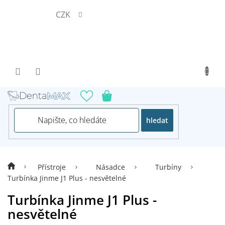
Přejít
CZK
na
obsah
hledat
Přístroje
Násadce
Turbíny
Turbínka Jinme J1 Plus - nesvětelné
Turbínka Jinme J1 Plus -
nesvětelné