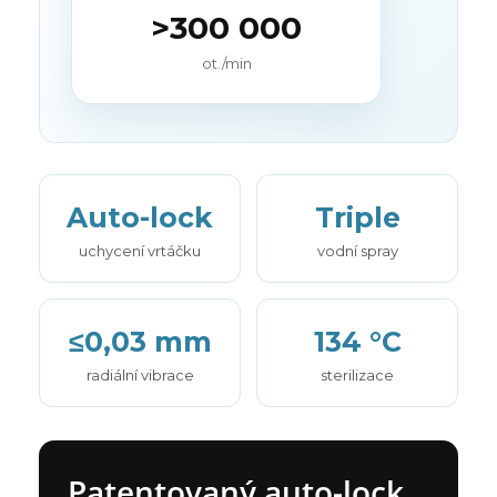
>300 000
ot./min
Auto-lock
Triple
uchycení vrtáčku
vodní spray
≤0,03 mm
134 °C
radiální vibrace
sterilizace
Patentovaný auto-lock