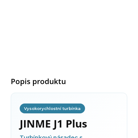
Popis produktu
Vysokorychlostní turbínka
JINME J1 Plus
Turbínkový násadec s