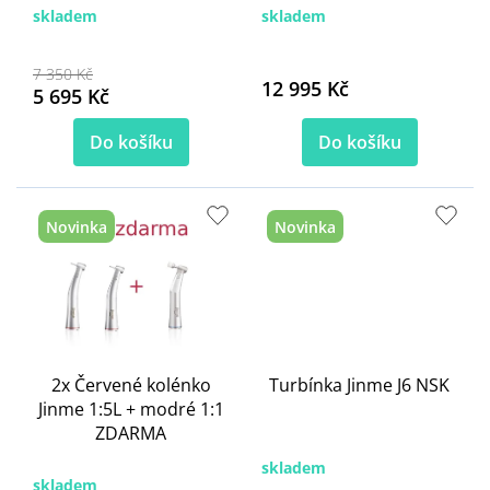
t
skladem
skladem
ů
7 350 Kč
12 995 Kč
5 695 Kč
Do košíku
Do košíku
Novinka
Novinka
2x Červené kolénko
Turbínka Jinme J6 NSK
Jinme 1:5L + modré 1:1
ZDARMA
skladem
skladem