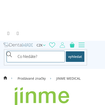
Přejít
na
obsah
CZK
vyhledat
Prodávané značky
JINME MEDICAL