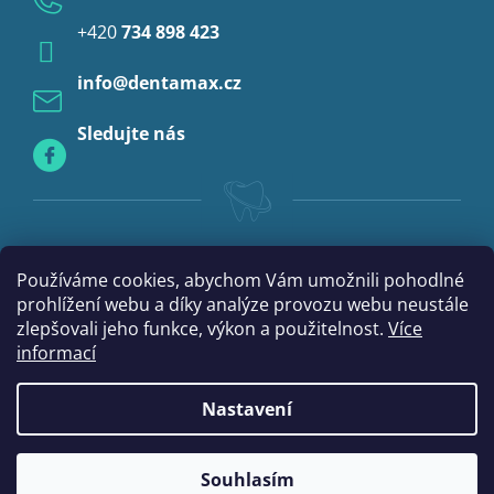
Anestezie
+420
734 898 423
Profylaxe
info
@
dentamax.cz
Sledujte nás
Používáme cookies, abychom Vám umožnili pohodlné
prohlížení webu a díky analýze provozu webu neustále
zlepšovali jeho funkce, výkon a použitelnost.
Více
informací
Nastavení
|
Vytvořil Shoptet
mime digital
Souhlasím
Copyright 2026
DentaMax.cz
. Všechna práva vyhrazena.