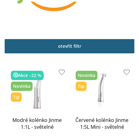
otevřít filtr
V
ý
Akce –22 %
Novinka
p
Novinka
Tip
i
s
Tip
p
r
o
Modré kolénko Jinme
Červené kolénko Jinme
d
1:1L - světelné
1:5L Mini - světelné
u
k