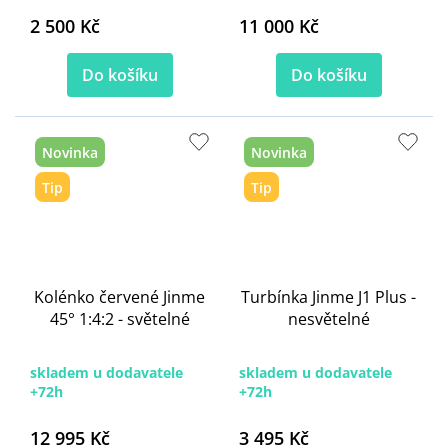
2 500 Kč
11 000 Kč
Do košíku
Do košíku
Novinka
Novinka
Tip
Tip
Kolénko červené Jinme
Turbínka Jinme J1 Plus -
45° 1:4:2 - světelné
nesvětelné
skladem u dodavatele
skladem u dodavatele
+72h
+72h
12 995 Kč
3 495 Kč