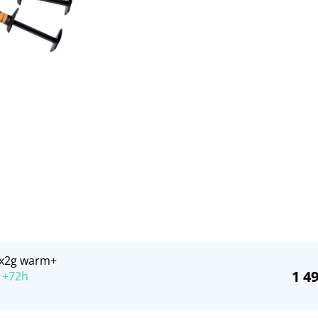
 1x2g warm+
1 4
 +72h