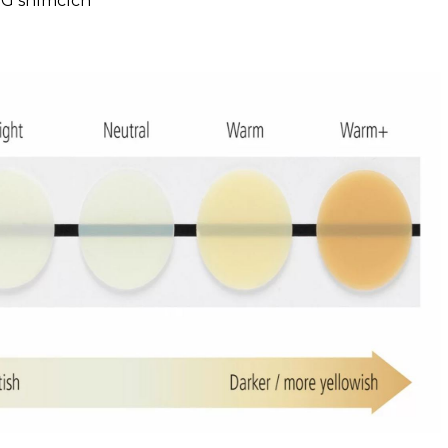
TG snímcích