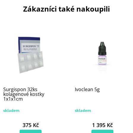
Zákazníci také nakoupili
Surgispon 32ks
Ivoclean 5g
kolagenové kostky
1x1x1cm
skladem
skladem
375 Kč
1 395 Kč