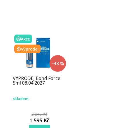
Akce
Výprodej
–43 %
VÝPRODEJ Bond Force
5ml 08.04.2027
skladem
2 845 Kč
1 595 Kč