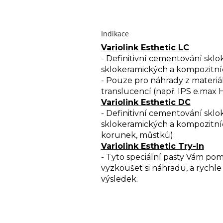
Indikace
Variolink Esthetic LC
- Definitivní cementování sklo
sklokeramických a kompozitních 
- Pouze pro náhrady z materiá
translucencí (např. IPS e.max H
Variolink Esthetic DC
- Definitivní cementování sklo
sklokeramických a kompozitních
korunek, můstků)
Variolink Esthetic Try-In
- Tyto speciální pasty Vám po
vyzkoušet si náhradu, a rychl
výsledek.