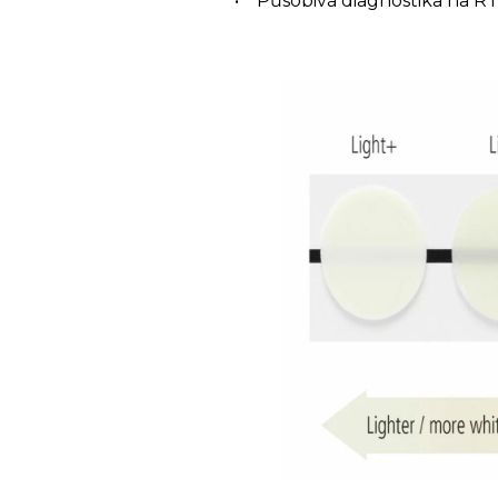
• Působivá diagnostika na R