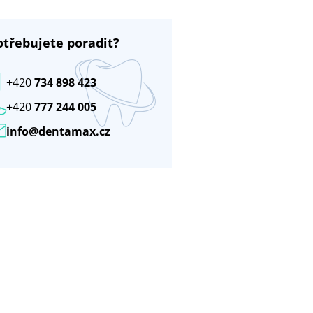
otřebujete poradit?
+420
734 898 423
+420
777 244 005
info@dentamax.cz