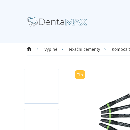
Přejít
na
obsah
Domů
Výplně
Fixační cementy
Kompozitn
Tip