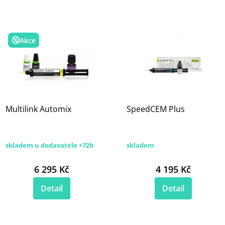
Akce
Multilink Automix
SpeedCEM Plus
skladem u dodavatele +72h
skladem
6 295 Kč
4 195 Kč
Detail
Detail