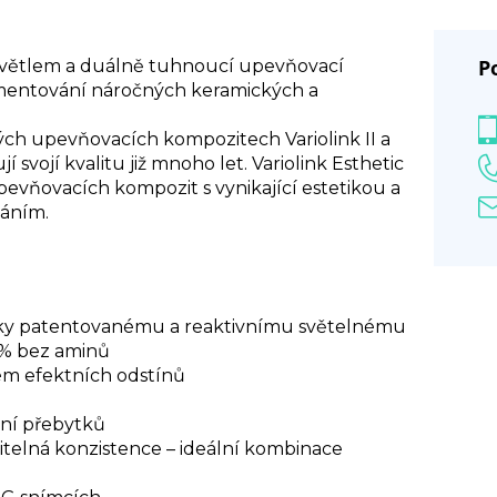
P
é světlem a duálně tuhnoucí upevňovací
mentování náročných keramických a
ých upevňovacích kompozitech Variolink II a
í svojí kvalitu již mnoho let. Variolink Esthetic
evňovacích kompozit s vynikající estetikou a
váním.
íky patentovanému a reaktivnímu světelnému
00% bez aminů
m efektních odstínů
ní přebytků
vitelná konzistence – ideální kombinace