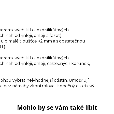
keramických, lithium disilikátových
náhrad (inlejí, onlejí a fazet)
lu o malé tloušťce <2 mm a s dostatečnou
T).
keramických, lithium disilikátových
 náhrad (inlejí, onlejí, částečných korunek,
mohou vybrat nejvhodnější odstín. Umožňují
e a bez námahy zkontrolovat konečný estetický
Mohlo by se vám také líbit