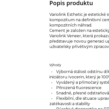
Popis produktu
Variolink Esthetic je estetick
kompozitum na definitivní ce
kompozitních náhrad.
Cement je založen na estetick
Variolink Veneer, která prokazuj
představuje novou generaci up
uživatelsky přívětivým zpraco
Výhody
• Výborná stálost odstínu d
iniciátoru Ivocerin, který je 1
• Vyvážený a přímočarý systé
• Přirozená fluorescence
• Snadné, přesné odstraňová
• Flexibilní, dle situace upra
zatékavosti a stability