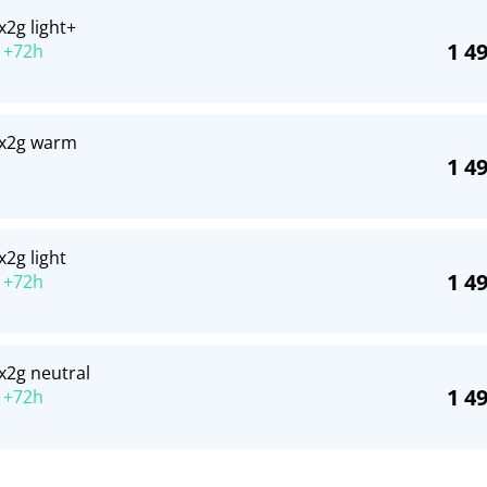
x2g light+
1 4
 +72h
 1x2g warm
1 4
x2g light
1 4
 +72h
1x2g neutral
1 4
 +72h