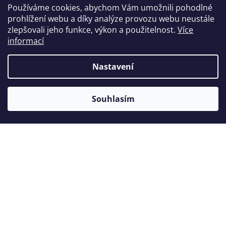
Používáme cookies, abychom Vám umožnili pohodlné
prohlížení webu a díky analýze provozu webu neustále
Zákazníci také nakoupili
zlepšovali jeho funkce, výkon a použitelnost.
Více
informací
Nastavení
Tip
Akce
Souhlasím
Tetric EvoCeram 3g