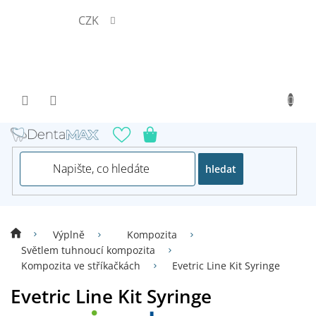
Přejít
CZK
na
obsah
hledat
Výplně
Kompozita
Světlem tuhnoucí kompozita
Kompozita ve stříkačkách
Evetric Line Kit Syringe
Evetric Line Kit Syringe