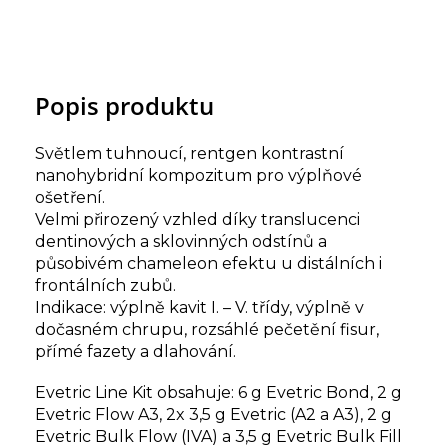
Popis produktu
Světlem tuhnoucí, rentgen kontrastní
nanohybridní kompozitum pro výplňové
ošetření.
Velmi přirozený vzhled díky translucenci
dentinových a sklovinných odstínů a
působivém chameleon efektu u distálních i
frontálních zubů.
Indikace: výplně kavit I. – V. třídy, výplně v
dočasném chrupu, rozsáhlé pečetění fisur,
přímé fazety a dlahování.
Evetric Line Kit obsahuje: 6 g Evetric Bond, 2 g
Evetric Flow A3, 2x 3,5 g Evetric (A2 a A3), 2 g
Evetric Bulk Flow (IVA) a 3,5 g Evetric Bulk Fill